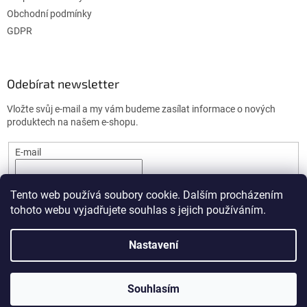
Obchodní podmínky
GDPR
Odebírat newsletter
Vložte svůj e-mail a my vám budeme zasílat informace o nových
produktech na našem e-shopu.
E-mail
PŘIHLÁSIT SE
Tento web používá soubory cookie. Dalším procházením
tohoto webu vyjadřujete souhlas s jejich používáním.
Nastavení
Vytvořil Shoptet
Souhlasím
Copyright 2026
DrogerieImport.cz
. Všechna práva vyhrazena.