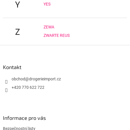
Y
YES
ZEWA
Z
ZWARTE REUS
Z
á
p
a
Kontakt
t
í
obchod
@
drogerieimport.cz
+420 770 622 722
Informace pro vás
Bezpečnostní listy