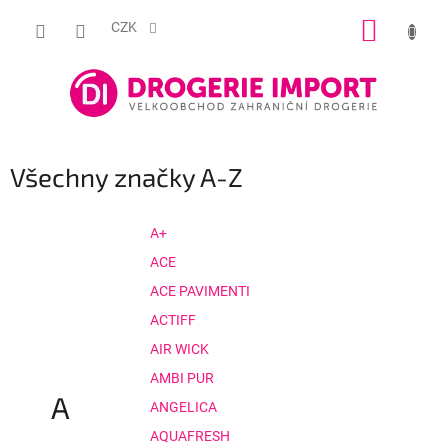
Přejít
NÁKUP
na
CZK
obsah
KOŠÍK
Všechny značky A-Z
A+
ACE
ACE PAVIMENTI
ACTIFF
AIR WICK
AMBI PUR
A
ANGELICA
AQUAFRESH