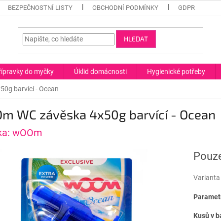
BEZPEČNOSTNÍ LISTY
OBCHODNÍ PODMÍNKY
GDPR
HLEDAT
řípravky do myčky
Úklid domácnosti
Hygienické potřeby
0g barvící - Ocean
m WC závěska 4x50g barvící - Ocean
ka:
wOOm
Pouze
Varianta
Parametr
Kusů v b