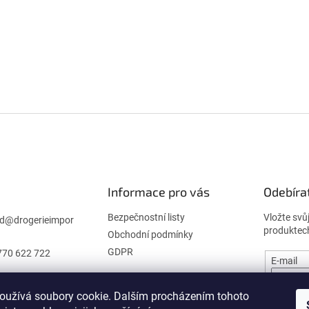
Informace pro vás
Odebíra
Bezpečnostní listy
Vložte svů
d
@
drogerieimpor
produktec
Obchodní podmínky
GDPR
770 622 722
E-mail
oužívá soubory cookie. Dalším procházením tohoto
PŘIHL