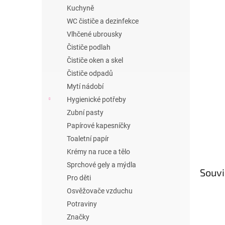
n
Kuchyně
e
WC čističe a dezinfekce
l
Vlhčené ubrousky
Čističe podlah
Čističe oken a skel
Čističe odpadů
Mytí nádobí
Hygienické potřeby
Zubní pasty
Papírové kapesníčky
Toaletní papír
Krémy na ruce a tělo
Sprchové gely a mýdla
Souvi
Pro děti
Osvěžovače vzduchu
Potraviny
Značky