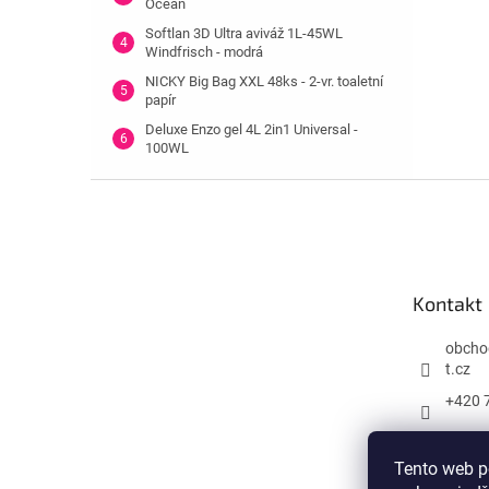
Ocean
Softlan 3D Ultra aviváž 1L-45WL
Windfrisch - modrá
NICKY Big Bag XXL 48ks - 2-vr. toaletní
papír
Deluxe Enzo gel 4L 2in1 Universal -
100WL
Z
á
p
a
t
Kontakt
í
obcho
t.cz
+420 
Tento web p