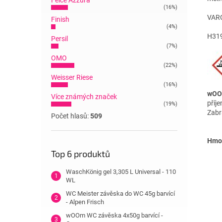
Felce Azzura
(16%)
VAR
Finish
(4%)
H319
Persil
(7%)
OMO
(22%)
Weisser Riese
(16%)
wOOm
Více známých značek
příj
(19%)
Zabr
Počet hlasů:
509
Hmot
Top 6 produktů
WaschKönig gel 3,305 L Universal - 110
WL
WC Meister závěska do WC 45g barvící
- Alpen Frisch
wOOm WC závěska 4x50g barvící -