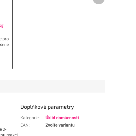
produkt
0g
e pro
ášené
Doplňkové parametry
Kategorie
:
Úklid domácnosti
EAN
:
Zvolte variantu
e 2-
kou reakci.