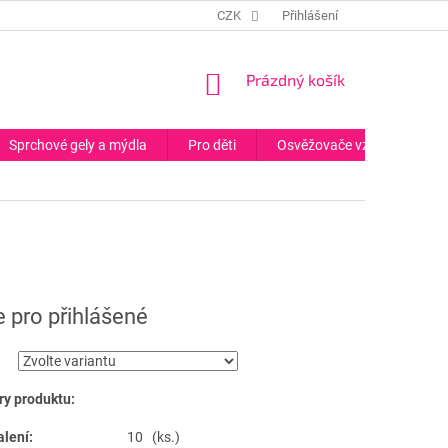
CZK
Přihlášení
NÁKUPNÍ
Prázdný košík
KOŠÍK
Sprchové gely a mýdla
Pro děti
Osvěžovače vzduchu
 pro přihlášené
y produktu:
alení:
10 (ks.)