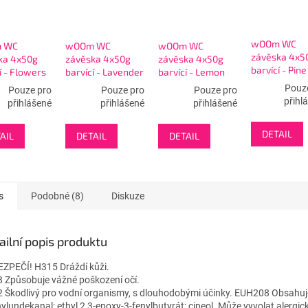
wOOm WC
 WC
wOOm WC
wOOm WC
závěska 4x5
ka 4x50g
závěska 4x50g
závěska 4x50g
barvící - Pine
í - Flowers
barvící - Lavender
barvící - Lemon
Pouz
Pouze pro
Pouze pro
Pouze pro
přihl
přihlášené
přihlášené
přihlášené
DETAIL
AIL
DETAIL
DETAIL
s
Podobné (8)
Diskuze
ailní popis produktu
ZPEČÍ! H315 Dráždí kůži.
 Způsobuje vážné poškození očí.
 Škodlivý pro vodní organismy, s dlouhodobými účinky. EUH208 Obsahuj
ylundekanal; ethyl 2,3-epoxy-3-fenylbutyrát; cineol. Může vyvolat alergic