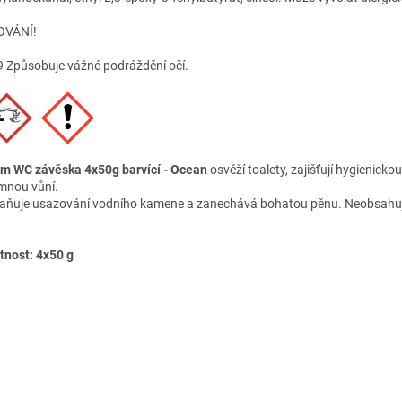
OVÁNÍ!
 Způsobuje vážné podráždění očí.
 WC závěska 4x50g barvící - Ocean
osvěží toalety, zajišťují hygienickou
emnou vůní.
aňuje usazování vodního kamene a zanechává bohatou pěnu. Neobsahuj
nost: 4x50 g