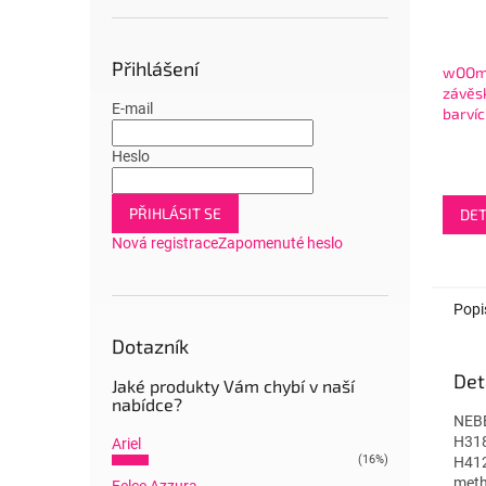
Přihlášení
wOOm
závěs
E-mail
barvíc
Heslo
PŘIHLÁSIT SE
DET
Nová registrace
Zapomenuté heslo
Popi
Dotazník
Det
Jaké produkty Vám chybí v naší
nabídce?
NEBE
H318
Ariel
(16%)
H412
meth