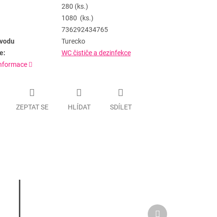
280 (ks.)
1080 (ks.)
736292434765
vodu
Turecko
e:
WC čističe a dezinfekce
informace
ZEPTAT SE
HLÍDAT
SDÍLET
Další