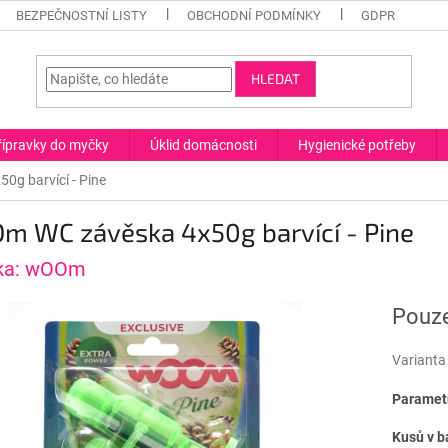
BEZPEČNOSTNÍ LISTY
OBCHODNÍ PODMÍNKY
GDPR
HLEDAT
řípravky do myčky
Úklid domácnosti
Hygienické potřeby
g barvící - Pine
m WC závěska 4x50g barvící - Pine
ka:
wOOm
Pouze
Varianta
Parametr
Kusů v b