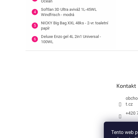
Ocean
Softlan 3D Ultra aviváž 1L-45WL
Windfrisch - modrá
NICKY Big Bag XXL 48ks - 2-vr. toaletní
papír
Deluxe Enzo gel 4L 2in1 Universal -
100WL
Z
á
p
a
t
Kontakt
í
obcho
t.cz
+420 
Tento web p