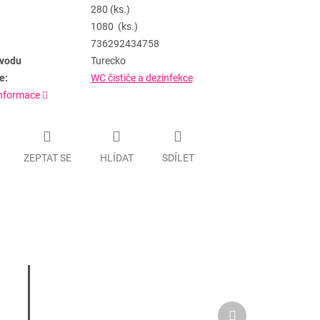
280 (ks.)
1080 (ks.)
736292434758
vodu
Turecko
e:
WC čističe a dezinfekce
informace
ZEPTAT SE
HLÍDAT
SDÍLET
Další