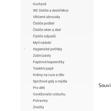
n
Kuchyně
e
WC čističe a dezinfekce
l
Vlhčené ubrousky
Čističe podlah
Čističe oken a skel
Čističe odpadů
Mytí nádobí
Hygienické potřeby
Zubní pasty
Papírové kapesníčky
Toaletní papír
Krémy na ruce a tělo
Sprchové gely a mýdla
Souvi
Pro děti
Osvěžovače vzduchu
Potraviny
Značky