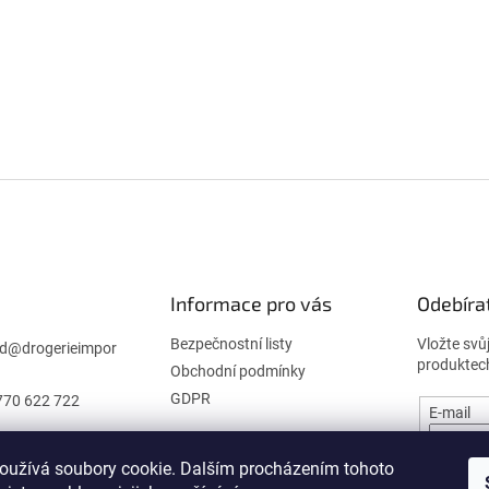
Informace pro vás
Odebíra
Bezpečnostní listy
Vložte svů
d
@
drogerieimpor
produktec
Obchodní podmínky
GDPR
770 622 722
E-mail
oužívá soubory cookie. Dalším procházením tohoto
PŘIHL