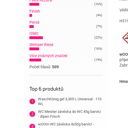
Felce Azzura
(16%)
VAR
Finish
(4%)
H319
Persil
(7%)
OMO
(22%)
Weisser Riese
(16%)
wOOm
Více známých značek
příj
(19%)
Zabr
Počet hlasů:
509
Hmot
Top 6 produktů
WaschKönig gel 3,305 L Universal - 110
WL
WC Meister závěska do WC 45g barvící
- Alpen Frisch
wOOm WC závěska 4x50g barvící -