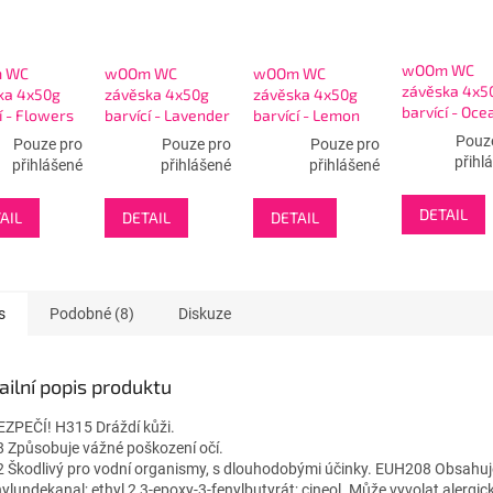
wOOm WC
 WC
wOOm WC
wOOm WC
závěska 4x5
ka 4x50g
závěska 4x50g
závěska 4x50g
barvící - Oce
í - Flowers
barvící - Lavender
barvící - Lemon
Pouz
Pouze pro
Pouze pro
Pouze pro
přihl
přihlášené
přihlášené
přihlášené
DETAIL
AIL
DETAIL
DETAIL
s
Podobné (8)
Diskuze
ailní popis produktu
ZPEČÍ! H315 Dráždí kůži.
 Způsobuje vážné poškození očí.
 Škodlivý pro vodní organismy, s dlouhodobými účinky. EUH208 Obsahuj
ylundekanal; ethyl 2,3-epoxy-3-fenylbutyrát; cineol. Může vyvolat alergic