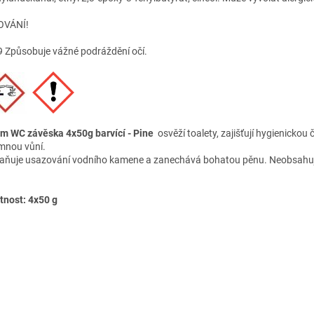
OVÁNÍ!
 Způsobuje vážné podráždění očí.
 WC závěska 4x50g barvící - Pine
osvěží toalety, zajišťují hygienickou 
emnou vůní.
aňuje usazování vodního kamene a zanechává bohatou pěnu. Neobsahuj
nost: 4x50 g