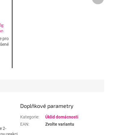
produkt
0g
an
e pro
ášené
Doplňkové parametry
Kategorie
:
Úklid domácnosti
EAN
:
Zvolte variantu
e 2-
kou reakci.