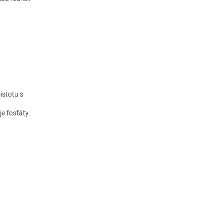
čistotu s
e fosfáty.