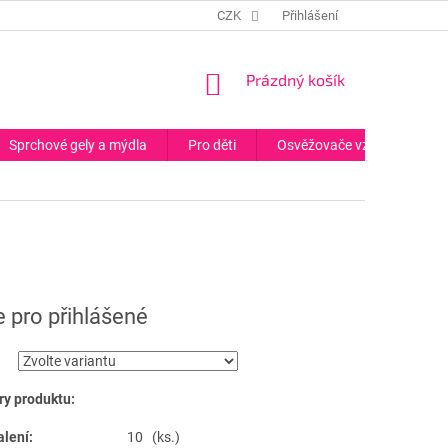
CZK
Přihlášení
NÁKUPNÍ
Prázdný košík
KOŠÍK
Sprchové gely a mýdla
Pro děti
Osvěžovače vzduchu
 pro přihlášené
y produktu:
alení:
10 (ks.)