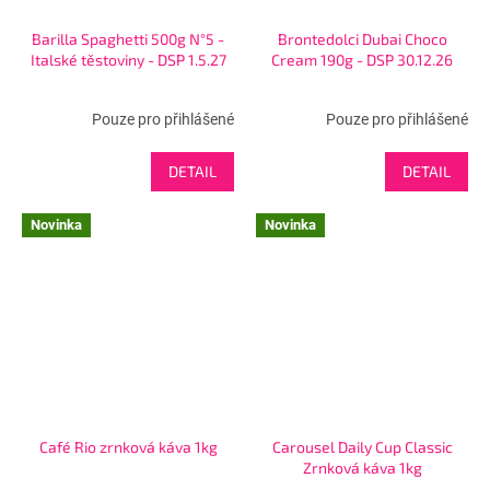
Barilla Spaghetti 500g N°5 -
Brontedolci Dubai Choco
Italské těstoviny - DSP 1.5.27
Cream 190g - DSP 30.12.26
Pouze pro přihlášené
Pouze pro přihlášené
DETAIL
DETAIL
Novinka
Novinka
Café Rio zrnková káva 1kg
Carousel Daily Cup Classic
Zrnková káva 1kg