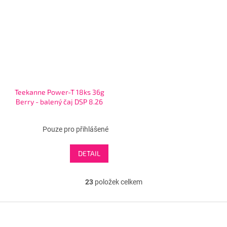
Teekanne Power-T 18ks 36g
Berry - balený čaj DSP 8.26
Pouze pro přihlášené
DETAIL
23
položek celkem
O
v
l
Z
á
á
d