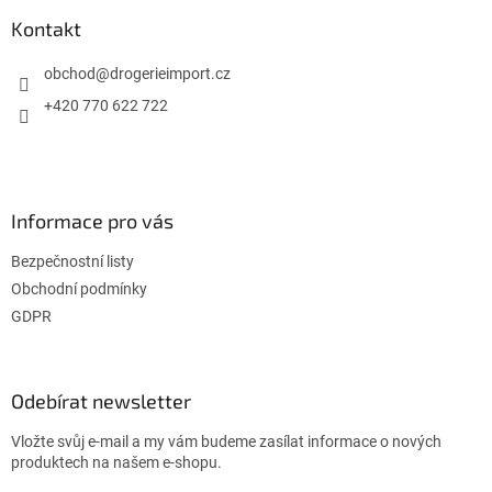
p
a
a
Kontakt
c
t
í
í
obchod
@
drogerieimport.cz
p
r
+420 770 622 722
v
k
y
v
ý
Informace pro vás
p
i
Bezpečnostní listy
s
u
Obchodní podmínky
GDPR
Odebírat newsletter
Vložte svůj e-mail a my vám budeme zasílat informace o nových
produktech na našem e-shopu.