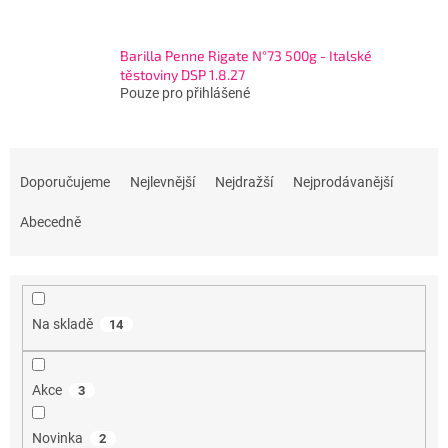
Barilla Penne Rigate N°73 500g - Italské
těstoviny DSP 1.8.27
Pouze pro přihlášené
Ř
a
Doporučujeme
Nejlevnější
Nejdražší
Nejprodávanější
z
e
Abecedně
n
í
p
r
Na skladě
14
o
d
u
Akce
3
k
t
Novinka
2
ů