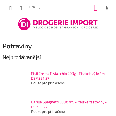
Přejít
NÁKUP
na
CZK
obsah
KOŠÍK
Potraviny
Nejprodávanější
Pisti Crema Pistacchio 200g - Pistáciový krém
DSP 29.1.27
Pouze pro přihlášené
Barilla Spaghetti 500g N°5 - Italské těstoviny -
DSP 1.5.27
Pouze pro přihlášené