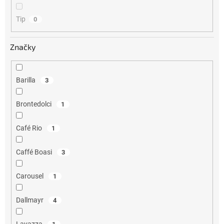
Tip
0
Značky
Barilla
3
Brontedolci
1
Café Rio
1
Caffé Boasi
3
Carousel
1
Dallmayr
4