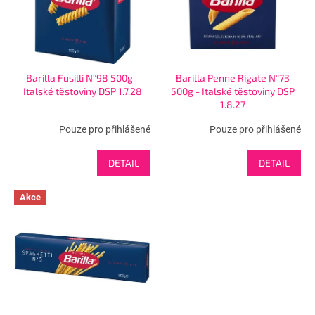
p
r
o
d
u
Barilla Fusilli N°98 500g -
Barilla Penne Rigate N°73
k
Italské těstoviny DSP 1.7.28
500g - Italské těstoviny DSP
t
1.8.27
ů
Pouze pro přihlášené
Pouze pro přihlášené
DETAIL
DETAIL
Akce