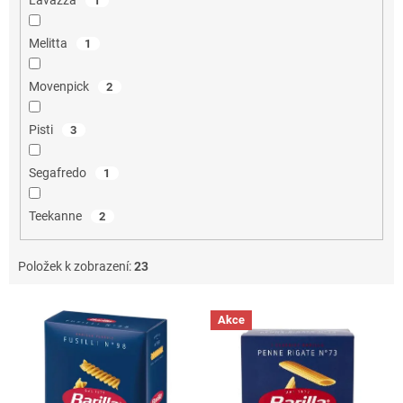
Lavazza
1
Melitta
1
Movenpick
2
Pisti
3
Segafredo
1
Teekanne
2
Položek k zobrazení:
23
V
Akce
ý
p
i
s