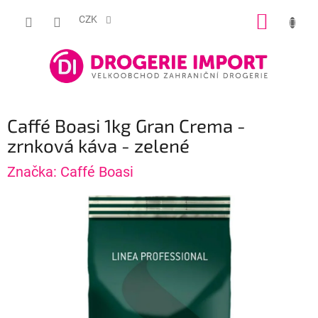
Přejít
NÁKUP
na
CZK
obsah
KOŠÍK
Caffé Boasi 1kg Gran Crema -
zrnková káva - zelené
Značka:
Caffé Boasi