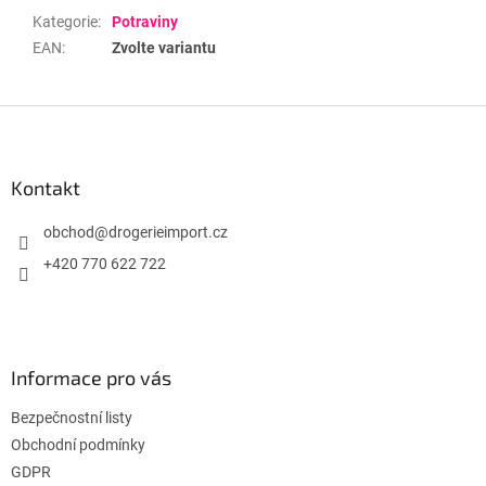
Kategorie
:
Potraviny
EAN
:
Zvolte variantu
Z
á
p
a
Kontakt
t
í
obchod
@
drogerieimport.cz
+420 770 622 722
Informace pro vás
Bezpečnostní listy
Obchodní podmínky
GDPR