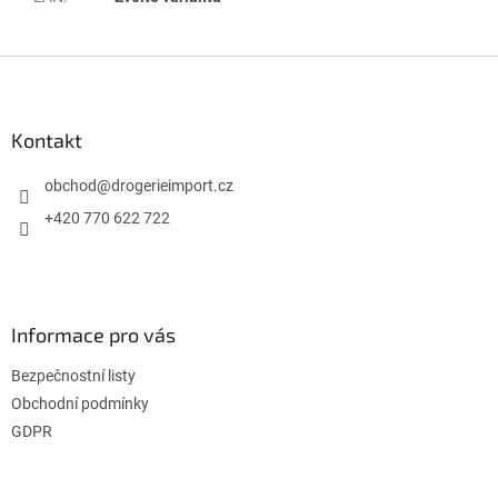
Z
á
p
a
Kontakt
t
í
obchod
@
drogerieimport.cz
+420 770 622 722
Informace pro vás
Bezpečnostní listy
Obchodní podmínky
GDPR