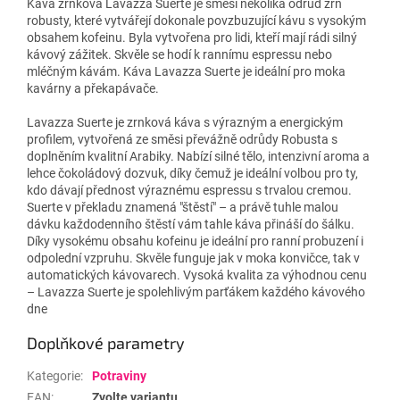
Káva zrnková Lavazza Suerte je směsí několika odrůd zrn
robusty, které vytvářejí dokonale povzbuzující kávu s vysokým
obsahem kofeinu. Byla vytvořena pro lidi, kteří mají rádi silný
kávový zážitek. Skvěle se hodí k rannímu espressu nebo
mléčným kávám. Káva Lavazza Suerte je ideální pro moka
kavárny a překapávače.
Lavazza Suerte je zrnková káva s výrazným a energickým
profilem, vytvořená ze směsi převážně odrůdy Robusta s
doplněním kvalitní Arabiky. Nabízí silné tělo, intenzivní aroma a
lehce čokoládový dozvuk, díky čemuž je ideální volbou pro ty,
kdo dávají přednost výraznému espressu s trvalou cremou.
Suerte v překladu znamená "štěstí" – a právě tuhle malou
dávku každodenního štěstí vám tahle káva přináší do šálku.
Díky vysokému obsahu kofeinu je ideální pro ranní probuzení i
odpolední vzpruhu. Skvěle funguje jak v moka konvičce, tak v
automatických kávovarech. Vysoká kvalita za výhodnou cenu
– Lavazza Suerte je spolehlivým parťákem každého kávového
dne
Doplňkové parametry
Kategorie
:
Potraviny
EAN
:
Zvolte variantu