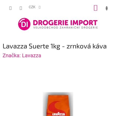
Přejít
NÁKUP
na
CZK
obsah
KOŠÍK
Lavazza Suerte 1kg - zrnková káva
Značka:
Lavazza