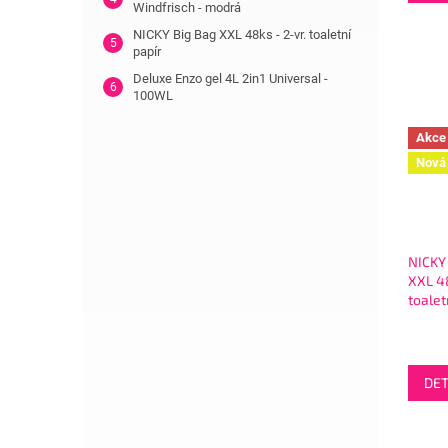
Windfrisch - modrá
NICKY Big Bag XXL 48ks - 2-vr. toaletní
papír
Deluxe Enzo gel 4L 2in1 Universal -
100WL
Akce
Nová 
NICKY
XXL 48
toalet
DET