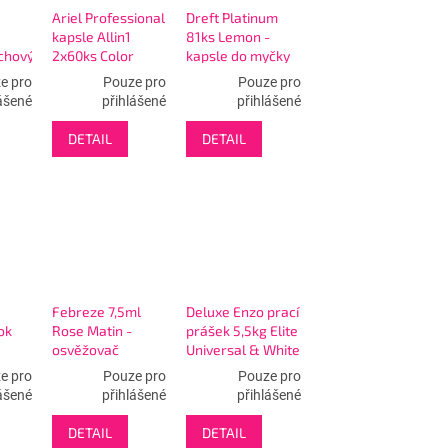
Ariel Professional
Dreft Platinum
kapsle Allin1
81ks Lemon -
chový
2x60ks Color
kapsle do myčky
-120W
e pro
Pouze pro
Pouze pro
ášené
přihlášené
přihlášené
DETAIL
DETAIL
Febreze 7,5ml
Deluxe Enzo prací
ok
Rose Matin -
prášek 5,5kg Elite
osvěžovač
Universal & White
vzduchu
Muschio Bianco -
e pro
Pouze pro
Pouze pro
100WL
ášené
přihlášené
přihlášené
DETAIL
DETAIL