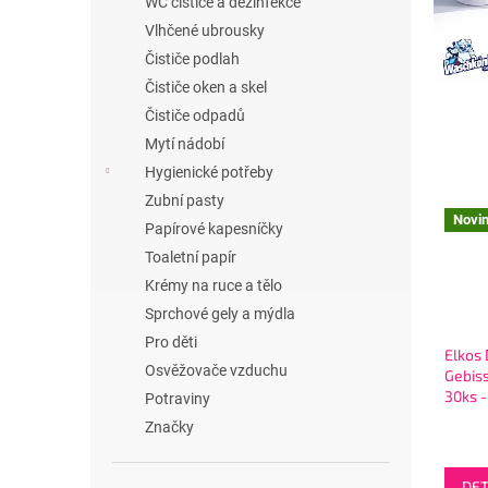
WC čističe a dezinfekce
l
Vlhčené ubrousky
Čističe podlah
Čističe oken a skel
Čističe odpadů
Mytí nádobí
Hygienické potřeby
Zubní pasty
Novi
Papírové kapesníčky
Toaletní papír
Krémy na ruce a tělo
Sprchové gely a mýdla
Pro děti
Elkos
Osvěžovače vzduchu
Gebiss
30ks - 
Potraviny
tablet
Značky
náhra
DET