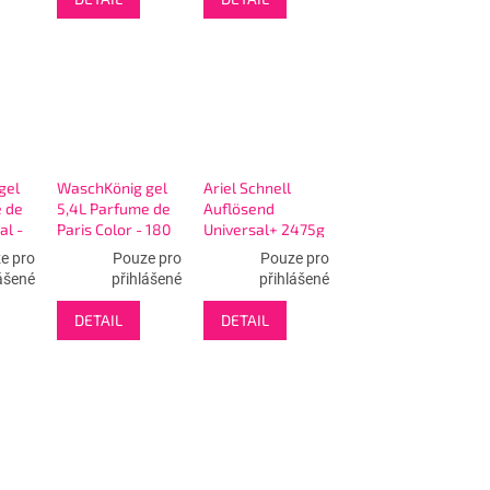
gel
WaschKönig gel
Ariel Schnell
 de
5,4L Parfume de
Auflösend
al -
Paris Color - 180
Universal+ 2475g
WL
prací prášek 45
e pro
Pouze pro
Pouze pro
Pracích cyklů
ášené
přihlášené
přihlášené
DETAIL
DETAIL