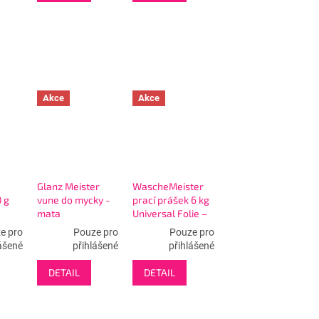
Akce
Akce
Glanz Meister
WascheMeister
 g
vune do mycky -
prací prášek 6 kg
mata
Universal Folie –
80 WL
e pro
Pouze pro
Pouze pro
ášené
přihlášené
přihlášené
DETAIL
DETAIL