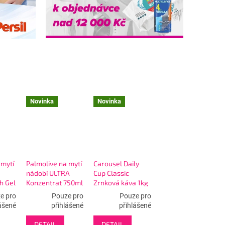
Novinka
Novinka
 mytí
Palmolive na mytí
Carousel Daily
nádobí ULTRA
Cup Classic
h Gel
Konzentrat 750ml
Zrnková káva 1kg
e pro
Pouze pro
Pouze pro
ní
ášené
přihlášené
přihlášené
DETAIL
DETAIL