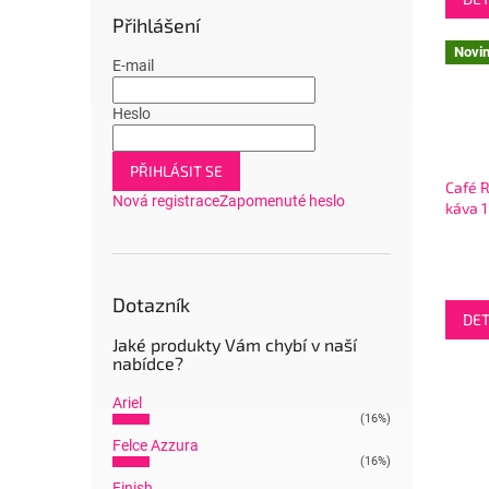
Přihlášení
Novi
E-mail
Heslo
PŘIHLÁSIT SE
Café R
Nová registrace
Zapomenuté heslo
káva 
Dotazník
DET
Jaké produkty Vám chybí v naší
nabídce?
Ariel
(16%)
Felce Azzura
(16%)
Finish