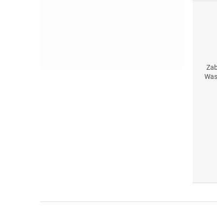
Zab
Wasc
Z