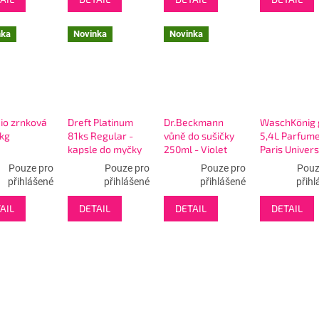
nka
Novinka
Novinka
io zrnková
Dreft Platinum
Dr.Beckmann
WaschKönig 
1kg
81ks Regular -
vůně do sušičky
5,4L Parfume
kapsle do myčky
250ml - Violet
Paris Univers
Bloom - fialová
180 WL
Pouze pro
Pouze pro
Pouze pro
Pouz
přihlášené
přihlášené
přihlášené
přihl
AIL
DETAIL
DETAIL
DETAIL