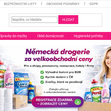
BEZPEČNOSTNÍ LISTY
OBCHODNÍ PODMÍNKY
GDPR
HLEDAT
řípravky do myčky
Úklid domácnosti
Hygienické potřeby