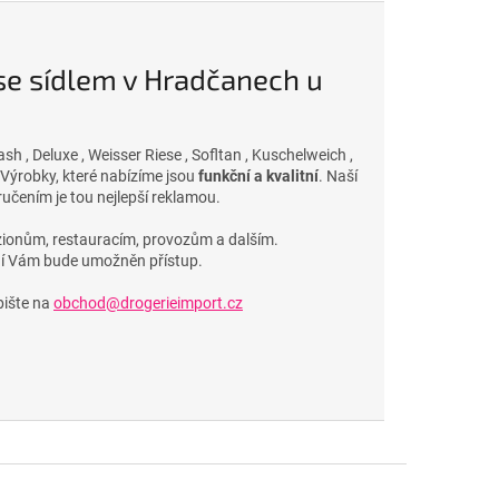
e sídlem v Hradčanech u
sh , Deluxe , Weisser Riese , Sofltan , Kuschelweich ,
 Výrobky, které nabízíme jsou
funkční a kvalitní
. Naší
učením je tou nejlepší reklamou.
ionům, restauracím, provozům a dalším.
ní Vám bude umožněn přístup.
ište na
obchod@drogerieimport.cz