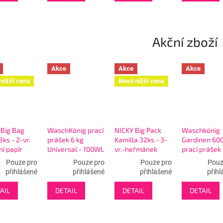
Akční zboží
Akce
Akce
Akce
nižší cena
Nová nižší cena
 Big Bag
WaschKönig prací
NICKY Big Pack
Waschkönig
ks - 2-vr.
prášek 6 kg
Kamilla 32ks - 3-
Gardinen 600
ní papír
Universal - 100WL
vr.-heřmánek
prací prášek
toaletní papír
Pouze pro
Pouze pro
Pouze pro
Pouz
přihlášené
přihlášené
přihlášené
přihl
AIL
DETAIL
DETAIL
DETAIL