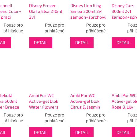
Schnell
Disney Frozen
Disney Lion King
Disney Cars
send Color+
Olaf a Elsa 210ml
Simba 300ml 2v1
300ml 2v1
 prací
2v1
šampon+sprchový
šampon+spr
k 45 Pracích
šampon+sprchový
gel
gel
Pouze pro
Pouze pro
Pouze pro
Pouz
gel MIX 12ks
přihlášené
přihlášené
přihlášené
přihl
AIL
DETAIL
DETAIL
DETAIL
 tekutá
Ambi Pur WC
Ambi Pur WC
Ambi Pur WC
čka 500ml
Active-gel blok
Active-gel blok
Active-gel bl
r Breeze
Water Flowers
Citrus & Jasmin
Rose & Lily
Pouze pro
Pouze pro
Pouze pro
Pouz
přihlášené
přihlášené
přihlášené
přihl
AIL
DETAIL
DETAIL
DETAIL