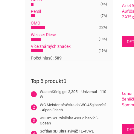
(4%)
Ariel 
Auflö
Persil
(7%)
2475g
práše
OMO
cyklů
(22%)
Weisser Riese
(16%)
DET
Více známých značek
(19%)
Počet hlasů:
509
Top 6 produktů
WaschKönig gel 3,305 L Universal - 110
Lenor
WL
žehli
Somme
WC Meister závěska do WC 45g barvící
- Alpen Frisch
wOOm WC závěska 4x50g barvící -
Ocean
DET
Softlan 3D Ultra aviváž 1L-45WL