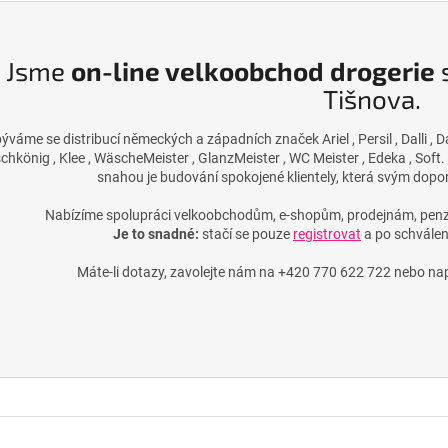
Jsme
on-line velkoobchod drogerie
s
Tišnova.
ýváme se distribucí německých a západních značek Ariel , Persil , Dalli , Da
hkönig , Klee , WäscheMeister , GlanzMeister , WC Meister , Edeka , Soft.
snahou je budování spokojené klientely, která svým dopor
Nabízíme spolupráci velkoobchodům, e-shopům, prodejnám, penz
Je to snadné:
stačí se pouze
registrovat
a po schvále
Máte-li dotazy, zavolejte nám na
+420 770 622 722
nebo nap