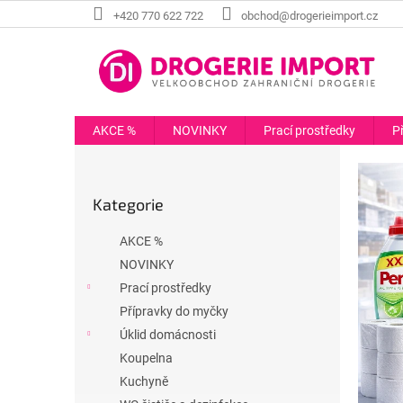
Přejít
+420 770 622 722
obchod@drogerieimport.cz
na
obsah
AKCE %
NOVINKY
Prací prostředky
P
P
o
Přeskočit
s
Kategorie
kategorie
t
r
AKCE %
a
NOVINKY
n
Prací prostředky
n
í
Přípravky do myčky
p
Úklid domácnosti
a
Koupelna
n
Kuchyně
e