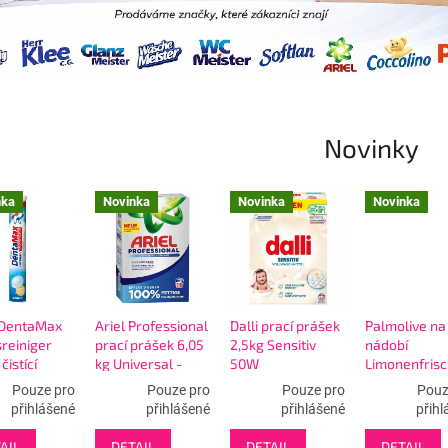
Novinky
nka
Novinka
Novinka
Novinka
 DentaMax
Ariel Professional
Dalli prací prášek
Palmolive na
reiniger
prací prášek 6,05
2,5kg Sensitiv
nádobí
čistící
kg Universal -
50W
Limonenfrisc
y zubních
110W
se svěží
Pouze pro
Pouze pro
Pouze pro
Pouz
d
citrusovou vů
přihlášené
přihlášené
přihlášené
přihl
750ml
AIL
DETAIL
DETAIL
DETAIL