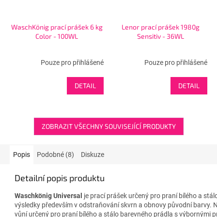
WaschKönig prací prášek 6 kg
Lenor prací prášek 1980g
Color - 100WL
Sensitiv - 36WL
Pouze pro přihlášené
Pouze pro přihlášené
DETAIL
DETAIL
ZOBRAZIT VŠECHNY SOUVISEJÍCÍ PRODUKTY
Popis
Podobné (8)
Diskuze
Detailní popis produktu
Waschkönig Universal
je prací prášek určený pro praní bílého a st
výsledky především v odstraňování skvrn a obnovy původní barvy. Ně
vůní určený pro praní bílého a stálo barevného prádla s výbornými 