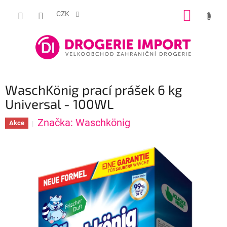
Přejít
NÁKUP
na
CZK
obsah
KOŠÍK
WaschKönig prací prášek 6 kg
Universal - 100WL
Značka:
Waschkönig
Akce