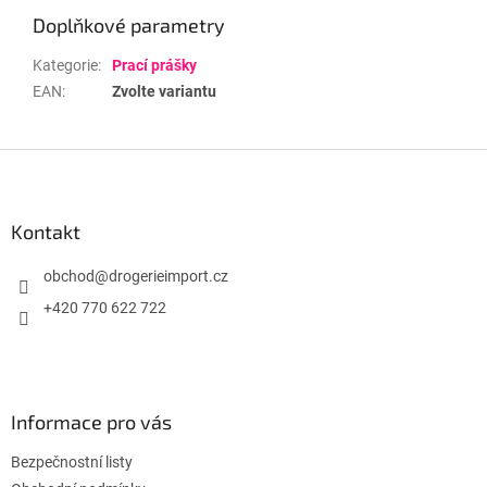
Doplňkové parametry
Kategorie
:
Prací prášky
EAN
:
Zvolte variantu
Z
á
p
a
Kontakt
t
í
obchod
@
drogerieimport.cz
+420 770 622 722
Informace pro vás
Bezpečnostní listy