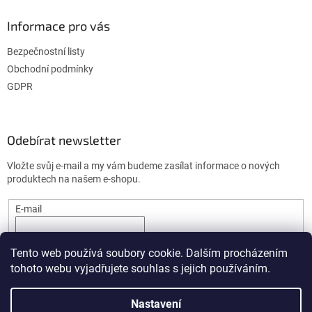
i
s
Informace pro vás
u
Bezpečnostní listy
Obchodní podmínky
GDPR
Odebírat newsletter
Vložte svůj e-mail a my vám budeme zasílat informace o nových
produktech na našem e-shopu.
E-mail
PŘIHLÁSIT SE
Tento web používá soubory cookie. Dalším procházením
tohoto webu vyjadřujete souhlas s jejich používáním.
Nastavení
Vytvořil Shoptet