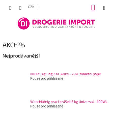
Přejít
NÁKUP
na
CZK
obsah
KOŠÍK
AKCE %
Nejprodávanější
NICKY Big Bag XXL 48ks - 2-vr. toaletní papír
Pouze pro přihlášené
WaschKönig prací prášek 6 kg Universal - 100WL
Pouze pro přihlášené