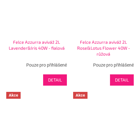
Felce Azzurra aviváž 2L
Felce Azzurra aviváž 2L
Lavender&Iris 40W - fialová
Rose&Lotus Flower 40W -
růžová
Pouze pro přihlášené
Pouze pro přihlášené
DETAIL
DETAIL
Akce
Akce