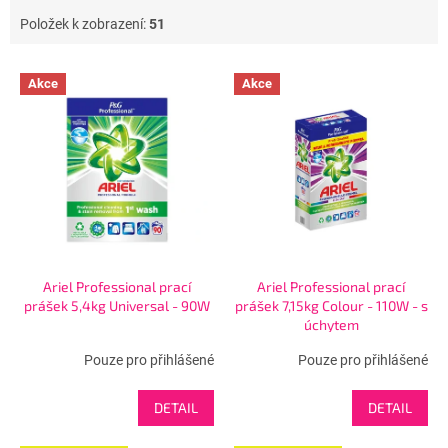
Položek k zobrazení:
51
V
Akce
Akce
ý
p
i
s
p
r
o
d
u
Ariel Professional prací
Ariel Professional prací
k
prášek 5,4kg Universal - 90W
prášek 7,15kg Colour - 110W - s
t
úchytem
ů
Pouze pro přihlášené
Pouze pro přihlášené
DETAIL
DETAIL