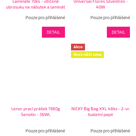
Laminate 70ks - vlhčené
Universal Flores Silvestres -
ubrosuky na nábytek a laminát
40W
Pouze pro přihlášené
Pouze pro přihlášené
DETAIL
DETAIL
Akce
Nová nižší cena
Lenor prací prášek 1980g
NICKY Big Bag XXL 48ks - 2-vr.
Sensitiv - 36WL
toaletní papír
Pouze pro přihlášené
Pouze pro přihlášené