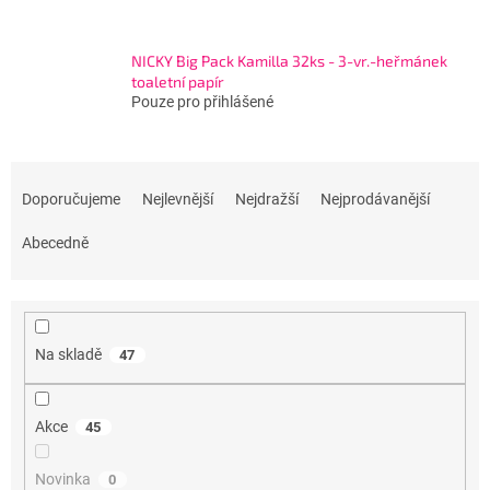
NICKY Big Pack Kamilla 32ks - 3-vr.-heřmánek
toaletní papír
Pouze pro přihlášené
Ř
a
Doporučujeme
Nejlevnější
Nejdražší
Nejprodávanější
z
e
Abecedně
n
í
p
r
Na skladě
47
o
d
u
Akce
45
k
t
Novinka
0
ů