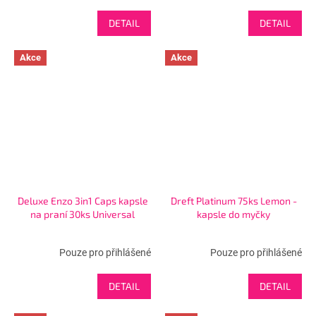
DETAIL
DETAIL
Akce
Akce
Deluxe Enzo 3in1 Caps kapsle
Dreft Platinum 75ks Lemon -
na praní 30ks Universal
kapsle do myčky
Pouze pro přihlášené
Pouze pro přihlášené
DETAIL
DETAIL