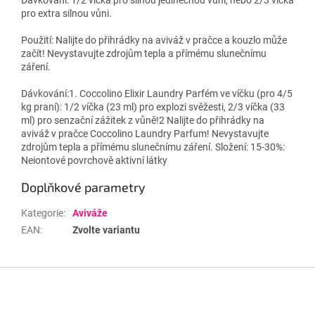
pro extra silnou vůni.
Použití: Nalijte do přihrádky na aviváž v pračce a kouzlo může
začít! Nevystavujte zdrojům tepla a přímému slunečnímu
záření.
Dávkování:1. Coccolino Elixir Laundry Parfém ve víčku (pro 4/5
kg praní): 1/2 víčka (23 ml) pro explozi svěžesti, 2/3 víčka (33
ml) pro senzační zážitek z vůně!2 Nalijte do přihrádky na
aviváž v pračce Coccolino Laundry Parfum! Nevystavujte
zdrojům tepla a přímému slunečnímu záření. Složení: 15-30%:
Neiontové povrchově aktivní látky
Doplňkové parametry
Kategorie
:
Aviváže
EAN
:
Zvolte variantu
Z
á
p