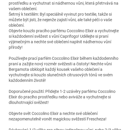
prostředku a vychutnat si nádhernou vůni, která přetrvává na
vašem oblečení.
Šetrný k textiliím: Byl speciálně vyvinut pro textilie, takže si
můžete být jisti, že nejenže zajistí vůni, ale také péči o vaše
oblečení.
Objevte kouzlo pracího parfému Coccolino Elixir a vychutnejte
si každodenní svěžest s vůní Caprifogo! Udělejte si praní
výjimečným a nechte své oblečení naplnit nádhernou vůní
přírody!
Používejte prací parfém Coccolino Elixir během každodenního
praní a zažijte nový rozměr svěžesti a čistoty! Nechte vůni
Bergamota obklopit každý kousek vašeho oblečení a
vychutnejte si kouzlo slunečních citrusových tónů ve svém
každodenním životě!
Doporučené použití: Přidejte 1-2 uzávěry parfému Coccolino
Elixir do pracího prostředku nebo aviváže a vychutnejte si
dlouhotrvající svěžest!
Objevte svět Coccolino Elixir a nechte své oblečení
nezapomenutelně vonět magickou svěžestí Frescheza!
Dávkování: 1/2 víčka pro silnou jedinečnou vůni, nebo 2/3 víčka