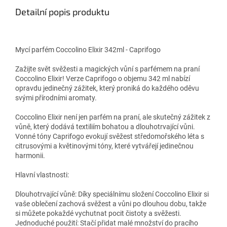
Detailní popis produktu
Mycí parfém Coccolino Elixir 342ml - Caprifogo
Zažijte svět svěžesti a magických vůní s parfémem na praní
Coccolino Elixir! Verze Caprifogo o objemu 342 ml nabízí
opravdu jedinečný zážitek, který proniká do každého oděvu
svými přírodními aromaty.
Coccolino Elixir není jen parfém na praní, ale skutečný zážitek z
vůně, který dodává textiliím bohatou a dlouhotrvající vůni.
Vonné tóny Caprifogo evokují svěžest středomořského léta s
citrusovými a květinovými tóny, které vytvářejí jedinečnou
harmonii.
Hlavní vlastnosti:
Dlouhotrvající vůně: Díky speciálnímu složení Coccolino Elixir si
vaše oblečení zachová svěžest a vůni po dlouhou dobu, takže
si můžete pokaždé vychutnat pocit čistoty a svěžesti.
Jednoduché použití: Stačí přidat malé množství do pracího