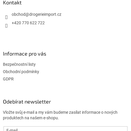
a
Kontakt
t
í
obchod
@
drogerieimport.cz
+420 770 622 722
Informace pro vás
Bezpečnostní listy
Obchodní podmínky
GDPR
Odebírat newsletter
Vložte svůj e-mail a my vám budeme zasílat informace o nových
produktech na našem e-shopu.
E-mail