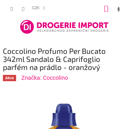
Přejít
NÁKUP
na
CZK
obsah
KOŠÍK
Coccolino Profumo Per Bucato
342ml Sandalo & Caprifoglio
parfém na prádlo - oranžový
Značka:
Coccolino
Akce