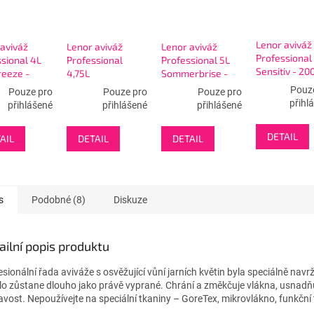
Lenor aviváž
aviváž
Lenor aviváž
Lenor aviváž
Professional
sional 4L
Professional
Professional 5L
Sensitiv - 2
reeze -
4,75L
Sommerbrise -
- bílá
 - modrá
Geruchsentfernung
200WL - žlutá
Pouz
Pouze pro
Pouze pro
Pouze pro
- 190WL - zelená
přihl
přihlášené
přihlášené
přihlášené
DETAIL
AIL
DETAIL
DETAIL
s
Podobné (8)
Diskuze
ailní popis produktu
sionální řada aviváže s osvěžující vůní jarních květin byla speciálně navrž
lo zůstane dlouho jako právě vyprané. Chrání a změkčuje vlákna, usnadňuj
navost. Nepoužívejte na speciální tkaniny – GoreTex, mikrovlákno, funkčn