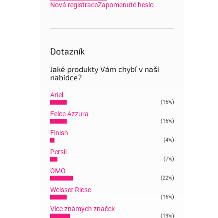
Nová registrace
Zapomenuté heslo
Dotazník
Jaké produkty Vám chybí v naší
nabídce?
Ariel
(16%)
Felce Azzura
(16%)
Finish
(4%)
Persil
(7%)
OMO
(22%)
Weisser Riese
(16%)
Více známých značek
(19%)