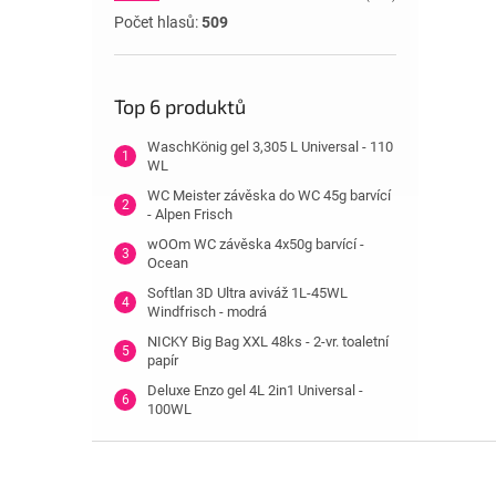
Počet hlasů:
509
Top 6 produktů
WaschKönig gel 3,305 L Universal - 110
WL
WC Meister závěska do WC 45g barvící
- Alpen Frisch
wOOm WC závěska 4x50g barvící -
Ocean
Softlan 3D Ultra aviváž 1L-45WL
Windfrisch - modrá
NICKY Big Bag XXL 48ks - 2-vr. toaletní
papír
Deluxe Enzo gel 4L 2in1 Universal -
100WL
Z
á