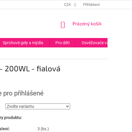
CZK
Přihlášení
NÁKUPNÍ
Prázdný košík
KOŠÍK
Sprchové gely a mýdla
Pro děti
Osvěžovače vzduchu
- 200WL - fialová
 pro přihlášené
y produktu:
alení:
3 (ks.)