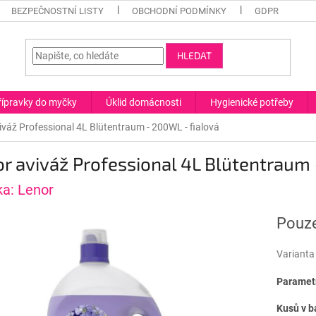
BEZPEČNOSTNÍ LISTY
OBCHODNÍ PODMÍNKY
GDPR
HLEDAT
řípravky do myčky
Úklid domácnosti
Hygienické potřeby
iváž Professional 4L Blütentraum - 200WL - fialová
r aviváž Professional 4L Blütentraum 
ka:
Lenor
Pouze
Varianta
Parametr
Kusů v b