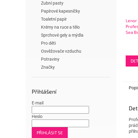
Zubní pasty
Papírové kapesníčky
Toaletní papír
Lenor 
Profes
Krémy na ruce a tělo
Sea B
Sprchové gely a mýdla
200WL
Pro děti
Osvěžovače vzduchu
Potraviny
DET
Značky
Popi
Přihlášení
E-mail
Det
Heslo
Profe
prád
přil
PŘIHLÁSIT SE