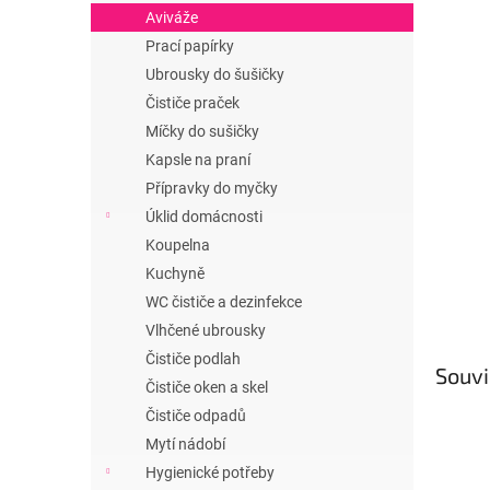
n
Aviváže
e
Prací papírky
l
Ubrousky do šušičky
Čističe praček
Míčky do sušičky
Kapsle na praní
Přípravky do myčky
Úklid domácnosti
Koupelna
Kuchyně
WC čističe a dezinfekce
Vlhčené ubrousky
Čističe podlah
Souvi
Čističe oken a skel
Čističe odpadů
Mytí nádobí
Hygienické potřeby