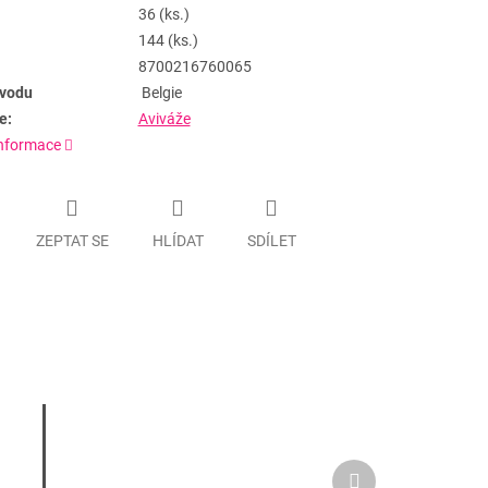
36 (ks.)
144 (ks.)
8700216760065
vodu
Belgie
e:
Aviváže
informace
ZEPTAT SE
HLÍDAT
SDÍLET
Další