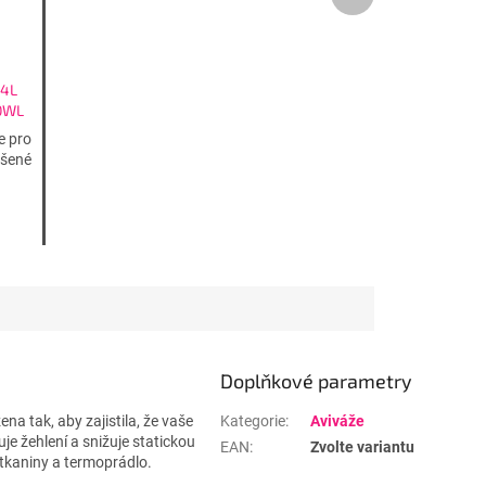
produkt
 4L
00WL
e pro
ášené
Doplňkové parametry
ena tak, aby zajistila, že vaše
Kategorie
:
Aviváže
e žehlení a snižuje statickou
EAN
:
Zvolte variantu
í tkaniny a termoprádlo.