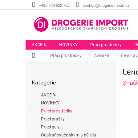
Přejít
+420 770 622 722
obchod@drogerieimport.cz
na
obsah
AKCE %
NOVINKY
Prací prostředky
P
Domů
Prací prostředky
Aviváže
Lenor av
P
Leno
o
Přeskočit
s
Kategorie
Znač
kategorie
t
r
AKCE %
a
NOVINKY
n
Prací prostředky
n
í
Prací prášky
p
Prací gely
a
Odstraňovače skvrn a bělidla