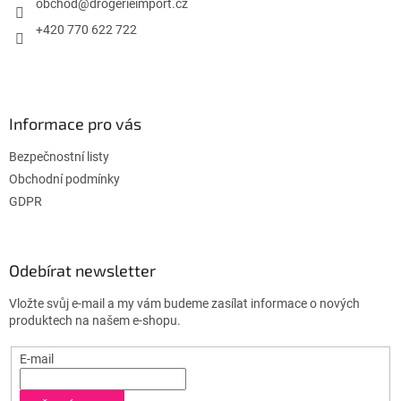
í
obchod
@
drogerieimport.cz
+420 770 622 722
Informace pro vás
Bezpečnostní listy
Obchodní podmínky
GDPR
Odebírat newsletter
Vložte svůj e-mail a my vám budeme zasílat informace o nových
produktech na našem e-shopu.
E-mail