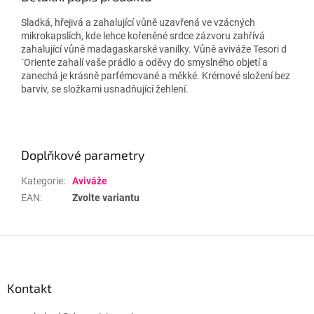
Sladká, hřejivá a zahalující vůně uzavřená ve vzácných
mikrokapslích, kde lehce kořeněné srdce zázvoru zahřívá
zahalující vůně madagaskarské vanilky. Vůně aviváže Tesori d
´Oriente zahalí vaše prádlo a oděvy do smyslného objetí a
zanechá je krásně parfémované a měkké. Krémové složení bez
barviv, se složkami usnadňující žehlení.
Doplňkové parametry
Kategorie
:
Aviváže
EAN
:
Zvolte variantu
Z
á
p
a
Kontakt
t