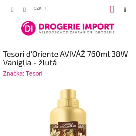
Přejít
NÁKUP
na
CZK
obsah
KOŠÍK
Tesori d'Oriente AVIVÁŽ 760ml 38W
Vaniglia - žlutá
Značka:
Tesori