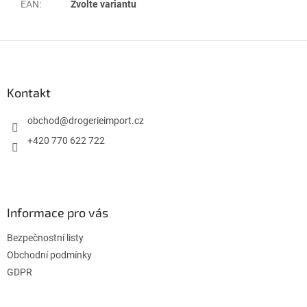
EAN
:
Zvolte variantu
Z
á
p
a
Kontakt
t
í
obchod
@
drogerieimport.cz
+420 770 622 722
Informace pro vás
Bezpečnostní listy
Obchodní podmínky
GDPR