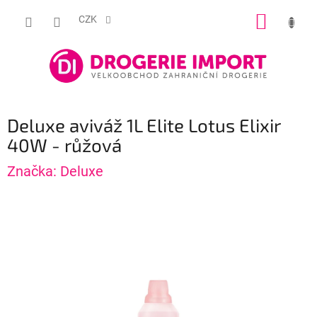
Přejít
NÁKUP
na
CZK
obsah
KOŠÍK
Deluxe aviváž 1L Elite Lotus Elixir
40W - růžová
Značka:
Deluxe