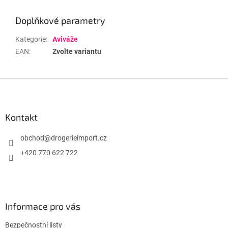
Doplňkové parametry
Kategorie
:
Aviváže
EAN
:
Zvolte variantu
Z
á
p
a
Kontakt
t
í
obchod
@
drogerieimport.cz
+420 770 622 722
Informace pro vás
Bezpečnostní listy