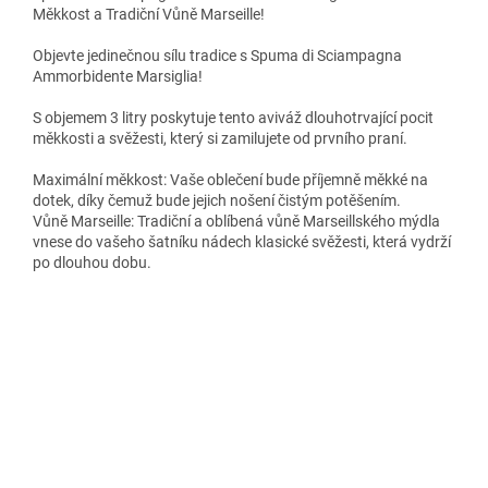
Měkkost a Tradiční Vůně Marseille!
Objevte jedinečnou sílu tradice s Spuma di Sciampagna
Ammorbidente Marsiglia!
S objemem 3 litry poskytuje tento aviváž dlouhotrvající pocit
měkkosti a svěžesti, který si zamilujete od prvního praní.
Maximální měkkost: Vaše oblečení bude příjemně měkké na
dotek, díky čemuž bude jejich nošení čistým potěšením.
Vůně Marseille: Tradiční a oblíbená vůně Marseillského mýdla
vnese do vašeho šatníku nádech klasické svěžesti, která vydrží
po dlouhou dobu.