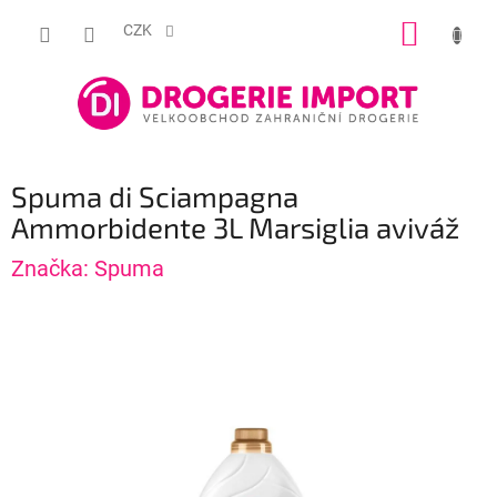
Přejít
NÁKUP
na
CZK
obsah
KOŠÍK
Spuma di Sciampagna
Ammorbidente 3L Marsiglia aviváž
Značka:
Spuma