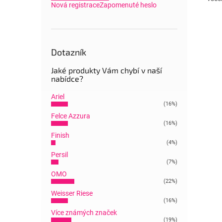
Nová registrace
Zapomenuté heslo
Dotazník
Jaké produkty Vám chybí v naší
nabídce?
Ariel
(16%)
Felce Azzura
(16%)
Finish
(4%)
Persil
(7%)
OMO
(22%)
Weisser Riese
(16%)
Více známých značek
(19%)