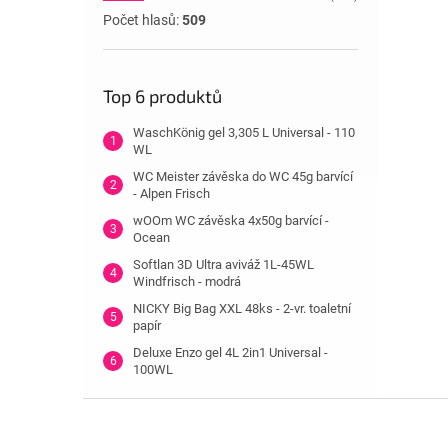
Počet hlasů:
509
Top 6 produktů
WaschKönig gel 3,305 L Universal - 110
WL
WC Meister závěska do WC 45g barvící
- Alpen Frisch
wOOm WC závěska 4x50g barvící -
Ocean
Softlan 3D Ultra aviváž 1L-45WL
Windfrisch - modrá
NICKY Big Bag XXL 48ks - 2-vr. toaletní
papír
Deluxe Enzo gel 4L 2in1 Universal -
100WL
Z
á