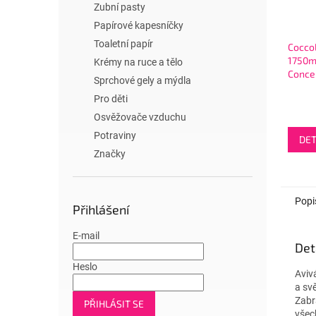
Zubní pasty
Papírové kapesníčky
Toaletní papír
Coccol
1750m
Krémy na ruce a tělo
Conce
Sprchové gely a mýdla
Delica
Pro děti
bílá
Osvěžovače vzduchu
Potraviny
DET
Značky
Popi
Přihlášení
E-mail
Det
Heslo
Aviv
a sv
Zabr
PŘIHLÁSIT SE
všec