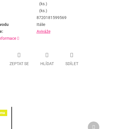
(ks.)
(ks.)
8720181599569
vodu
Itálie
e:
Aviváže
informace
ZEPTAT SE
HLÍDAT
SDÍLET
ena
Další