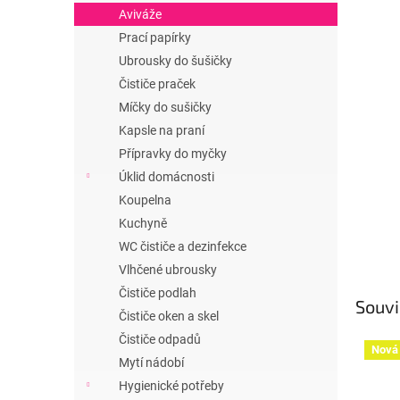
n
Aviváže
e
Prací papírky
l
Ubrousky do šušičky
Čističe praček
Míčky do sušičky
Kapsle na praní
Přípravky do myčky
Úklid domácnosti
Koupelna
Kuchyně
WC čističe a dezinfekce
Vlhčené ubrousky
Čističe podlah
Souvi
Čističe oken a skel
Čističe odpadů
Nová 
Mytí nádobí
Hygienické potřeby