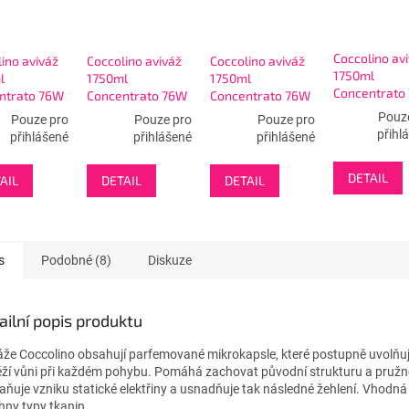
Coccolino av
ino aviváž
Coccolino aviváž
Coccolino aviváž
1750ml
l
1750ml
1750ml
Concentrato
ntrato 76W
Concentrato 76W
Concentrato 76W
Aria Di Prim
to Saffice -
Sandalo &
Sensatione Seta -
Pouz
Pouze pro
Pouze pro
Pouze pro
- modrá
Caprifoglio - zlatá
růžová
přihl
přihlášené
přihlášené
přihlášené
DETAIL
AIL
DETAIL
DETAIL
s
Podobné (8)
Diskuze
ailní popis produktu
áže Coccolino obsahují parfemované mikrokapsle, které postupně uvolňují
ěží vůni při každém pohybu. Pomáhá zachovat původní strukturu a pružn
aňuje vzniku statické elektřiny a usnadňuje tak následné žehlení. Vhodná
hny typy tkanin.