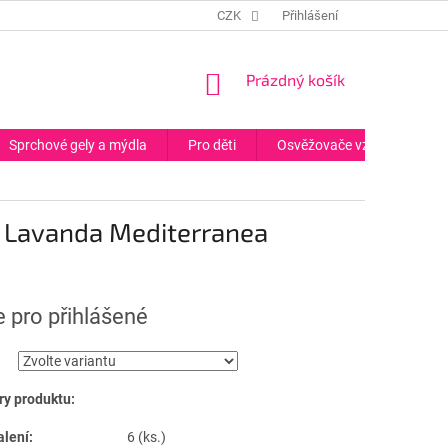
CZK
Přihlášení
NÁKUPNÍ
Prázdný košík
KOŠÍK
Sprchové gely a mýdla
Pro děti
Osvěžovače vzduchu
 Lavanda Mediterranea
 pro přihlášené
y produktu:
alení:
6 (ks.)