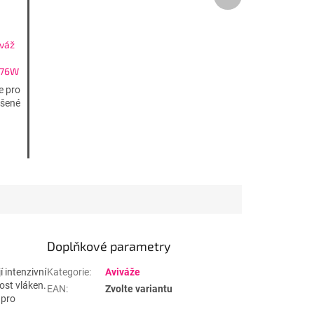
produkt
iváž
 76W
avera
e pro
ášené
Doplňkové parametry
 intenzivní
Kategorie
:
Aviváže
ost vláken.
EAN
:
Zvolte variantu
 pro