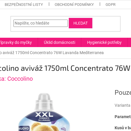
BEZPEČNOSTNÍ LISTY
OBCHODNÍ PODMÍNKY
GDPR
HLEDAT
řípravky do myčky
Úklid domácnosti
Hygienické potřeby
o aviváž 1750ml Concentrato 76W Lavanda Mediterranea
colino aviváž 1750ml Concentrato 76W
ka:
Coccolino
Pouze
Varianta
Parametr
Kusů v b