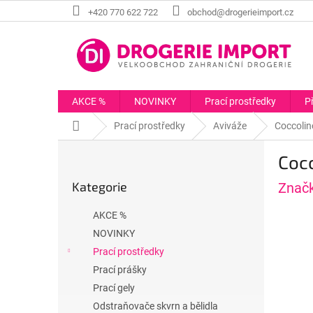
Přejít
+420 770 622 722
obchod@drogerieimport.cz
na
obsah
AKCE %
NOVINKY
Prací prostředky
P
Domů
Prací prostředky
Aviváže
Coccolin
P
Coc
o
Přeskočit
s
Kategorie
Znač
kategorie
t
r
AKCE %
a
NOVINKY
n
Prací prostředky
n
í
Prací prášky
p
Prací gely
a
Odstraňovače skvrn a bělidla