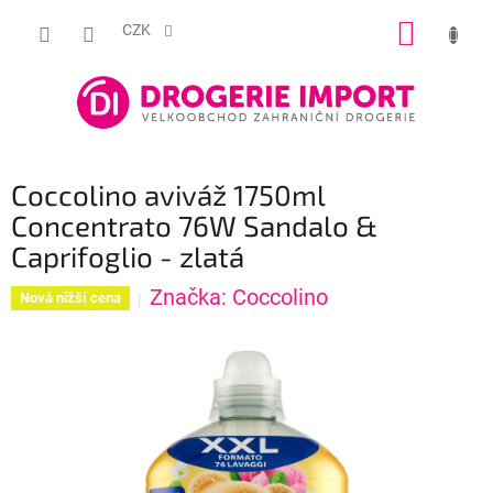
Přejít
NÁKUP
na
CZK
obsah
KOŠÍK
Coccolino aviváž 1750ml
Concentrato 76W Sandalo &
Caprifoglio - zlatá
Značka:
Coccolino
Nová nižší cena