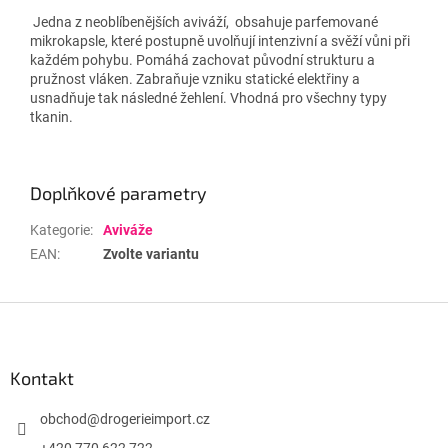
Jedna z neoblíbenějších aviváží, obsahuje parfemované
mikrokapsle, které postupně uvolňují intenzivní a svěží vůni při
každém pohybu. Pomáhá zachovat původní strukturu a
pružnost vláken. Zabraňuje vzniku statické elektřiny a
usnadňuje tak následné žehlení. Vhodná pro všechny typy
tkanin.
Doplňkové parametry
Kategorie
:
Aviváže
EAN
:
Zvolte variantu
Z
á
p
a
Kontakt
t
í
obchod
@
drogerieimport.cz
+420 770 622 722