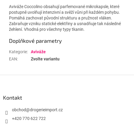
Aviváže Coccolino obsahují parfemované mikrokapsle, které
postupně uvolňují intenzivní a svěží vůni při každém pohybu.
Pomáhá zachovat původní strukturu a pružnost vláken.
Zabraňuje vzniku statické elektřiny a usnadňuje tak následné
žehlení. Vhodná pro všechny typy tkanin.
Doplňkové parametry
Kategorie
:
Aviváže
EAN
:
Zvolte variantu
Z
á
p
a
Kontakt
t
í
obchod
@
drogerieimport.cz
+420 770 622 722