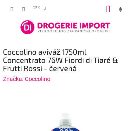
Přejít
NÁKUP
na
CZK
obsah
KOŠÍK
Coccolino aviváž 1750ml
Concentrato 76W Fiordi di Tiaré &
Frutti Rossi - červená
Značka:
Coccolino