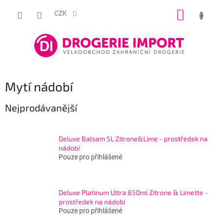
Přejít
NÁKUP
na
CZK
obsah
KOŠÍK
Mytí nádobí
Nejprodávanější
Deluxe Balsam 5L Zitrone&Lime - prostředek na
nádobí
Pouze pro přihlášené
Deluxe Platinum Ultra 850ml Zitrone & Limette -
prostředek na nádobí
Pouze pro přihlášené