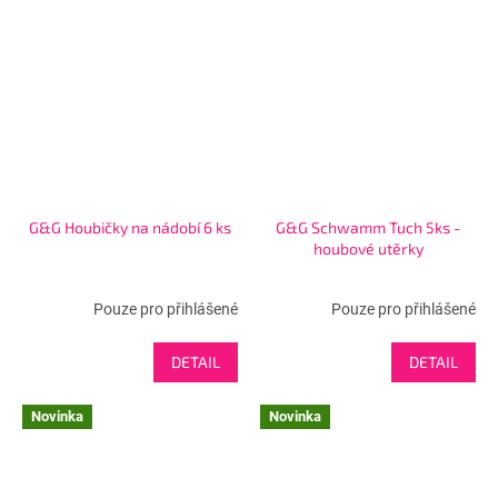
G&G Houbičky na nádobí 6 ks
G&G Schwamm Tuch 5ks -
houbové utěrky
Pouze pro přihlášené
Pouze pro přihlášené
DETAIL
DETAIL
Novinka
Novinka