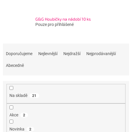
G&G Houbičky na nádobí 10 ks
Pouze pro přihlášené
Ř
a
Doporučujeme
Nejlevnější
Nejdražší
Nejprodávanější
z
e
Abecedně
n
í
p
r
Na skladě
21
o
d
u
Akce
2
k
t
Novinka
2
ů