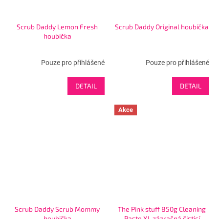
Scrub Daddy Lemon Fresh
Scrub Daddy Original houbička
houbička
Pouze pro přihlášené
Pouze pro přihlášené
DETAIL
DETAIL
Akce
Scrub Daddy Scrub Mommy
The Pink stuff 850g Cleaning
houbička
Paste XL zázračná čisticí