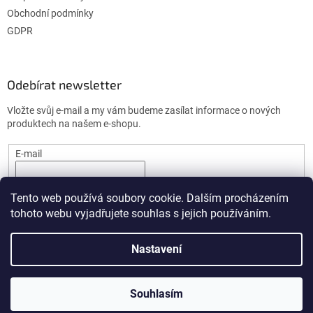
Obchodní podmínky
GDPR
Odebírat newsletter
Vložte svůj e-mail a my vám budeme zasílat informace o nových
produktech na našem e-shopu.
E-mail
PŘIHLÁSIT SE
Tento web používá soubory cookie. Dalším procházením
tohoto webu vyjadřujete souhlas s jejich používáním.
Nastavení
Vytvořil Shoptet
Souhlasím
Copyright 2026
DrogerieImport.cz
. Všechna práva vyhrazena.