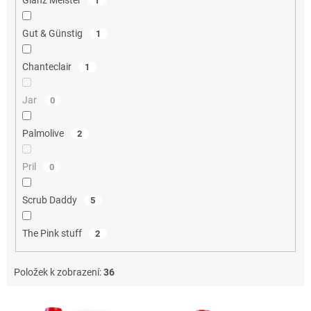
Glanz Meister
1
Gut & Günstig
1
Chanteclair
1
Jar
0
Palmolive
2
Pril
0
Scrub Daddy
5
The Pink stuff
2
Položek k zobrazení:
36
V