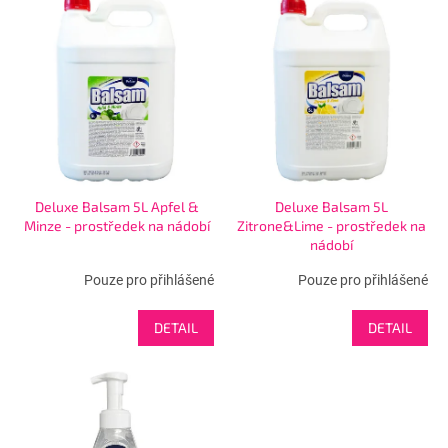
ý
p
i
s
p
r
o
d
u
Deluxe Balsam 5L Apfel &
Deluxe Balsam 5L
k
Minze - prostředek na nádobí
Zitrone&Lime - prostředek na
t
nádobí
ů
Pouze pro přihlášené
Pouze pro přihlášené
DETAIL
DETAIL