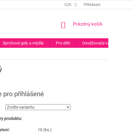
CZK
Přihlášení
NÁKUPNÍ
Prázdný košík
KOŠÍK
Sprchové gely a mýdla
Pro děti
Osvěžovače vzduchu
ý
 pro přihlášené
y produktu:
alení:
10 (ks.)