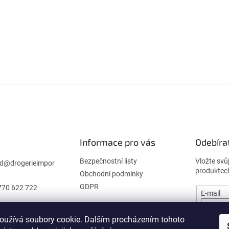
Informace pro vás
Odebíra
Bezpečnostní listy
Vložte svů
d
@
drogerieimpor
produktec
Obchodní podmínky
GDPR
770 622 722
E-mail
oužívá soubory cookie. Dalším procházením tohoto
PŘIHL