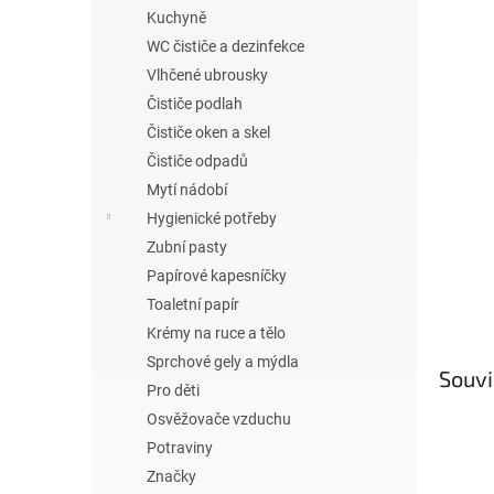
n
Kuchyně
e
WC čističe a dezinfekce
l
Vlhčené ubrousky
Čističe podlah
Čističe oken a skel
Čističe odpadů
Mytí nádobí
Hygienické potřeby
Zubní pasty
Papírové kapesníčky
Toaletní papír
Krémy na ruce a tělo
Sprchové gely a mýdla
Souvi
Pro děti
Osvěžovače vzduchu
Potraviny
Značky