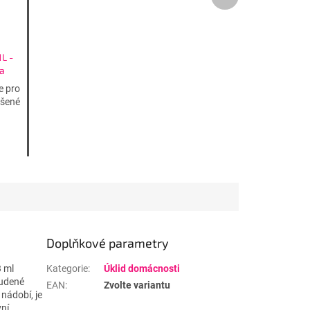
produkt
1L -
a
e pro
ášené
Doplňkové parametry
3 ml
Kategorie
:
Úklid domácnosti
tudené
EAN
:
Zvolte variantu
nádobí, je
vní