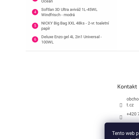
Ocean
Softlan 3D Ultra aviváž 1L-45WL
Windfrisch - modrá
NICKY Big Bag XXL 48ks - 2-vr. toaletní
papír
Deluxe Enzo gel 4L 2in1 Universal -
100WL
Z
á
p
a
t
Kontakt
í
obcho
t.cz
+420 
Tento web p