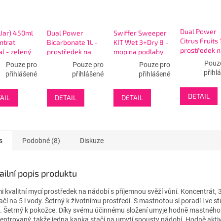
Dual Power
(Jar) 450ml
Dual Power
Swiffer Sweeper
Citrus Fruits 
ntrat
Bicarbonate 1L -
KIT Wet 3+Dry 8 -
prostředek n
al - zelený
prostředek na
mop na podlahy
nádobí
nádobí s
startovací sada
Pouz
Pouze pro
Pouze pro
Pouze pro
pumpičkou
přihl
přihlášené
přihlášené
přihlášené
DETAIL
AIL
DETAIL
DETAIL
s
Podobné (8)
Diskuze
ailní popis produktu
i kvalitní mycí prostředek na nádobí s příjemnou svěží vůní. Koncentrát, 
ačí na 5 l vody. Šetrný k životnímu prostředí. S mastnotou si poradí i ve s
. Šetrný k pokožce. Díky svému účinnému složení umyje hodně mastného 
entrovaný, takže jedna kapka stačí na umytí spousty nádobí. Hodně akti