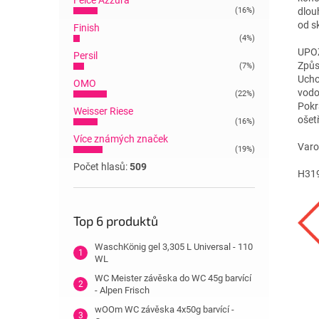
Felce Azzura
(16%)
dlou
od s
Finish
(4%)
UPO
Persil
Způs
(7%)
Ucho
OMO
vodo
(22%)
Pokr
Weisser Riese
ošetř
(16%)
Více známých značek
Varo
(19%)
Počet hlasů:
509
H319
Top 6 produktů
WaschKönig gel 3,305 L Universal - 110
WL
WC Meister závěska do WC 45g barvící
- Alpen Frisch
wOOm WC závěska 4x50g barvící -