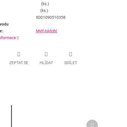
(ks.)
(ks.)
8001090510358
vodu
e:
Mytí nádobí
informace
ZEPTAT SE
HLÍDAT
SDÍLET
Další