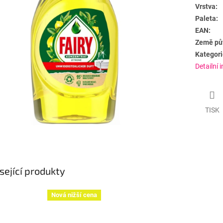
Vrstva:
Paleta:
EAN:
Země pů
Kategori
Detailní 
TISK
sející produkty
Nová nižší cena