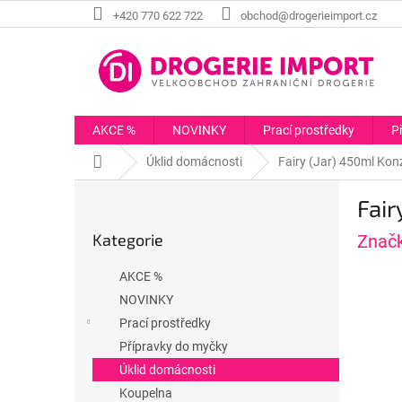
Přejít
+420 770 622 722
obchod@drogerieimport.cz
na
obsah
AKCE %
NOVINKY
Prací prostředky
P
Domů
Úklid domácnosti
Fairy (Jar) 450ml Konz
P
Fair
o
Přeskočit
s
Kategorie
Znač
kategorie
t
r
AKCE %
a
NOVINKY
n
Prací prostředky
n
í
Přípravky do myčky
p
Úklid domácnosti
a
Koupelna