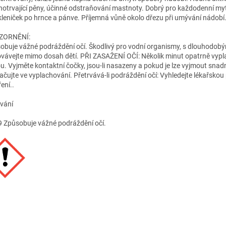
hotrvající pěny, účinné odstraňování mastnoty. Dobrý pro každodenní myt
kleniček po hrnce a pánve. Příjemná vůně okolo dřezu při umývání nádobí
ZORNĚNÍ:
obuje vážné podráždění očí. Škodlivý pro vodní organismy, s dlouhodobý
vávejte mimo dosah dětí. PŘI ZASAŽENÍ OČÍ: Několik minut opatrně vypl
u. Vyjměte kontaktní čočky, jsou-li nasazeny a pokud je lze vyjmout snad
ačujte ve vyplachování. Přetrvává-li podráždění očí: Vyhledejte lékařsko
ení..
vání
 Způsobuje vážné podráždění očí.