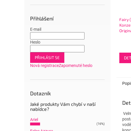
Přihlášení
Fairy 
Konze
E-mail
Origin
Heslo
PŘIHLÁSIT SE
DET
Nová registrace
Zapomenuté heslo
Popi
Dotazník
Det
Jaké produkty Vám chybí v naší
nabídce?
Velm
post
Ariel
(16%)
vodě
konc