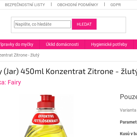
BEZPEČNOSTNÍ LISTY
OBCHODNÍ PODMÍNKY
GDPR
HLEDAT
řípravky do myčky
Úklid domácnosti
Hygienické potřeby
entrat Zitrone - žlutý
y (Jar) 450ml Konzentrat Zitrone - žlut
ka:
Fairy
Pouze
Varianta
Parametr
Kusů v b