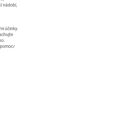
í nádobí,
.
mi účinky.
achujte
no.
u pomoc/