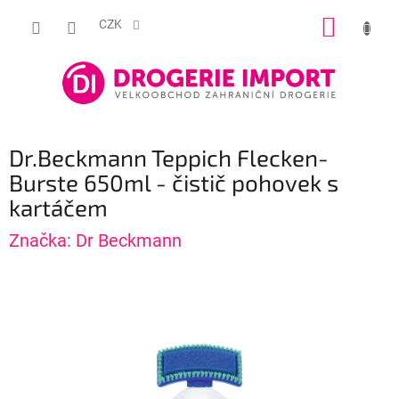
Přejít
NÁKUP
na
CZK
obsah
KOŠÍK
Dr.Beckmann Teppich Flecken-
Burste 650ml - čistič pohovek s
kartáčem
Značka:
Dr Beckmann