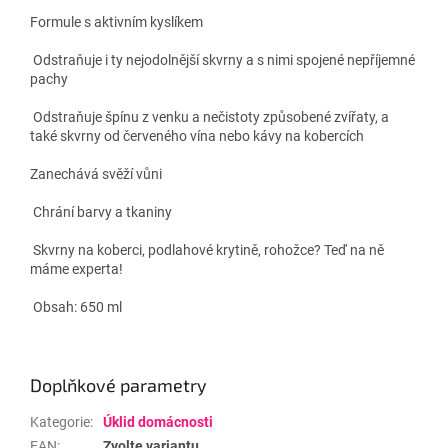
Formule s aktivním kyslíkem
Odstraňuje i ty nejodolnější skvrny a s nimi spojené nepříjemné
pachy
Odstraňuje špínu z venku a nečistoty způsobené zvířaty, a
také skvrny od červeného vína nebo kávy na kobercích
Zanechává svěží vůni
Chrání barvy a tkaniny
Skvrny na koberci, podlahové krytině, rohožce? Teď na ně
máme experta!
Obsah: 650 ml
Doplňkové parametry
Kategorie
:
Úklid domácnosti
EAN
:
Zvolte variantu