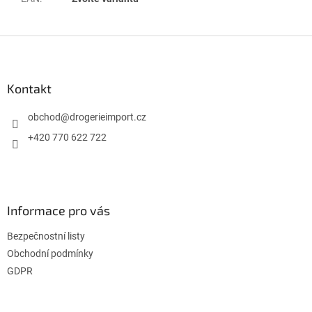
Z
á
p
a
Kontakt
t
í
obchod
@
drogerieimport.cz
+420 770 622 722
Informace pro vás
Bezpečnostní listy
Obchodní podmínky
GDPR