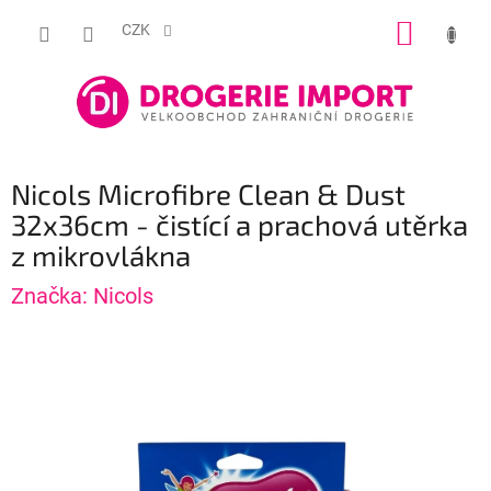
Přejít
NÁKUP
na
CZK
obsah
KOŠÍK
Nicols Microfibre Clean & Dust
32x36cm - čistící a prachová utěrka
z mikrovlákna
Značka:
Nicols