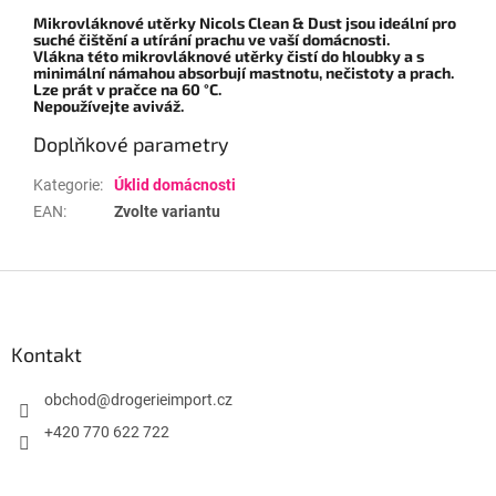
Mikrovláknové utěrky Nicols
Clean & Dust
jsou ideální pro
suché čištění a utírání prachu ve vaší domácnosti.
Vlákna této mikrovláknové utěrky čistí do hloubky a s
minimální námahou absorbují mastnotu, nečistoty a prach.
Lze prát v pračce na 60 °C.
Nepoužívejte aviváž.
Doplňkové parametry
Kategorie
:
Úklid domácnosti
EAN
:
Zvolte variantu
Z
á
p
a
Kontakt
t
í
obchod
@
drogerieimport.cz
+420 770 622 722