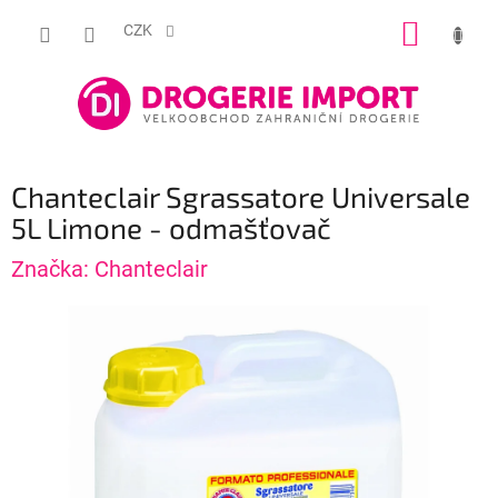
Přejít
NÁKUP
na
CZK
obsah
KOŠÍK
Chanteclair Sgrassatore Universale
5L Limone - odmašťovač
Značka:
Chanteclair