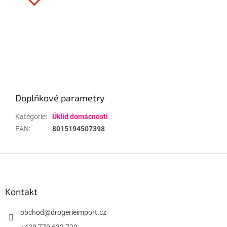
Doplňkové parametry
Kategorie
:
Úklid domácnosti
EAN
:
8015194507398
Z
á
p
a
Kontakt
t
í
obchod
@
drogerieimport.cz
+420 770 622 722