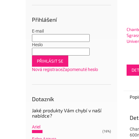
Přihlášení
Chante
E-mail
Sgras
Unive
Heslo
Marsig
univ.či
rozpr
PŘIHLÁSIT SE
Nová registrace
Zapomenuté heslo
DET
Popi
Dotazník
Jaké produkty Vám chybí v naší
nabídce?
Det
Ariel
Chan
(16%)
600m