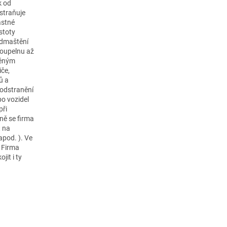
k od
dstraňuje
astné
stoty
 odmaštění
 koupelnu až
těným
iče,
ů a
 odstranění
bo vozidel
při
ně se firma
t na
apod. ). Ve
. Firma
jit i ty