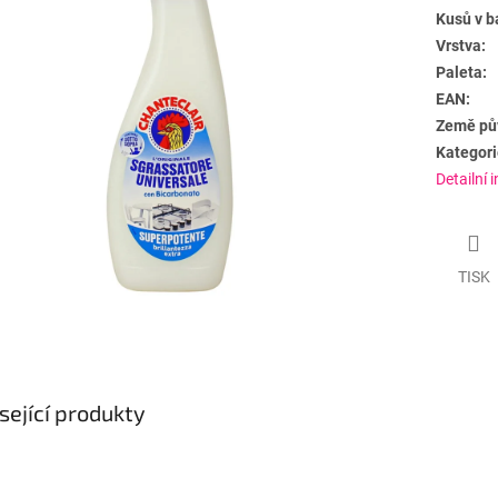
Kusů v b
Vrstva:
Paleta:
EAN:
Země pů
Kategori
Detailní 
TISK
sející produkty