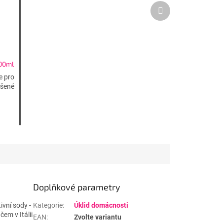
Další
produkt
00ml
e pro
s
ášené
čem
Doplňkové parametry
ivní sody -
Kategorie
:
Úklid domácnosti
em v Itálii
EAN
:
Zvolte variantu