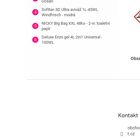
Ocean
Softlan 3D Ultra aviváž 1L-45WL
Windfrisch - modrá
NICKY Big Bag XXL 48ks - 2-vr. toaletní
papír
Deluxe Enzo gel 4L 2in1 Universal -
100WL
Obsa
Z
á
p
a
t
Kontakt
í
obcho
t.cz