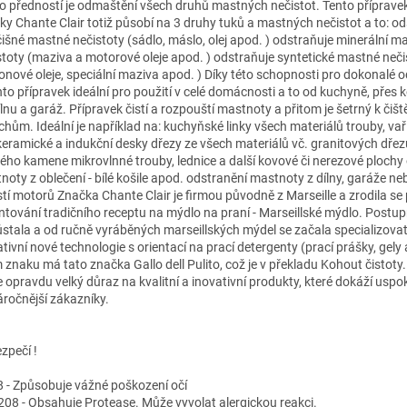
ho předností je odmaštění všech druhů mastných nečistot. Tento příprave
ky Chante Clair totiž působí na 3 druhy tuků a mastných nečistot a to: o
čišné mastné nečistoty (sádlo, máslo, olej apod. ) odstraňuje minerální m
stoty (maziva a motorové oleje apod. ) odstraňuje syntetické mastné neči
ikonové oleje, speciální maziva apod. ) Díky této schopnosti pro dokonalé
ento přípravek ideální pro použití v celé domácnosti a to od kuchyně, přes
ílnu a garáž. Přípravek čistí a rozpouští mastnoty a přitom je šetrný k čiš
chům. Ideální je například na: kuchyňské linky všech materiálů trouby, vař
keramické a indukční desky dřezy ze všech materiálů vč. granitových dřez
ého kamene mikrovlnné trouby, lednice a další kovové či nerezové plochy
noty z oblečení - bílé košile apod. odstranění mastnoty z dílny, garáže ne
stí motorů Značka Chante Clair je firmou původně z Marseille a zrodila se 
ntování tradičního receptu na mýdlo na praní - Marseillské mýdlo. Postup
ůstala a od ručně vyráběných marseillských mýdel se začala specializova
tivní nové technologie s orientací na prací detergenty (prací prášky, gely 
 znaku má tato značka Gallo dell Pulito, což je v překladu Kohout čistoty
 opravdu velký důraz na kvalitní a inovativní produkty, které dokáží uspoko
áročnější zákazníky.
zpečí !
 - Způsobuje vážné poškození očí
08 - Obsahuje Protease. Může vyvolat alergickou reakci.