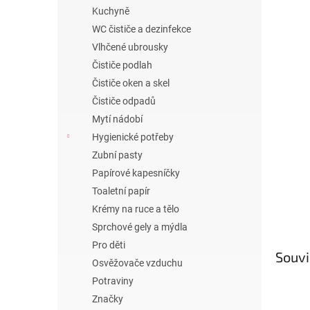
n
Kuchyně
e
WC čističe a dezinfekce
l
Vlhčené ubrousky
Čističe podlah
Čističe oken a skel
Čističe odpadů
Mytí nádobí
Hygienické potřeby
Zubní pasty
Papírové kapesníčky
Toaletní papír
Krémy na ruce a tělo
Sprchové gely a mýdla
Pro děti
Souvi
Osvěžovače vzduchu
Potraviny
Značky