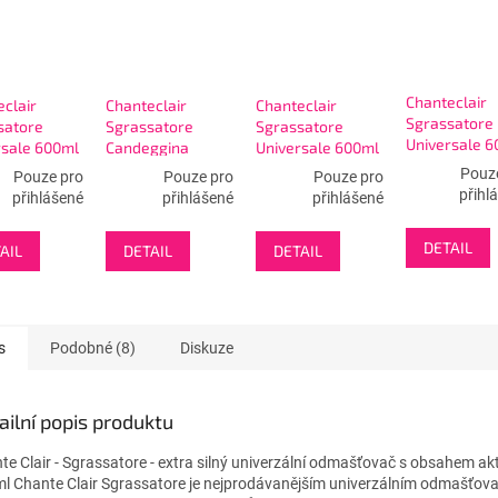
Chanteclair
clair
Chanteclair
Chanteclair
Sgrassatore
satore
Sgrassatore
Sgrassatore
Universale 6
rsale 600ml
Candeggina
Universale 600ml
Limone -
lia -
625ml -
Lavanda -
Pouz
Pouze pro
Pouze pro
Pouze pro
odmašťovač 
stič s
odmašťovač s
univ.čistič s
přihl
přihlášené
přihlášené
přihlášené
rozprašova
ašovačem
bělidlem
rozprašovačem
DETAIL
AIL
DETAIL
DETAIL
s
Podobné (8)
Diskuze
ailní popis produktu
te Clair - Sgrassatore - extra silný univerzální odmašťovač s obsahem akt
l Chante Clair Sgrassatore je nejprodávanějším univerzálním odmašťovač