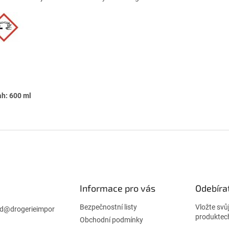
h: 600 ml
Informace pro vás
Odebíra
Bezpečnostní listy
Vložte svů
d
@
drogerieimpor
produktec
Obchodní podmínky