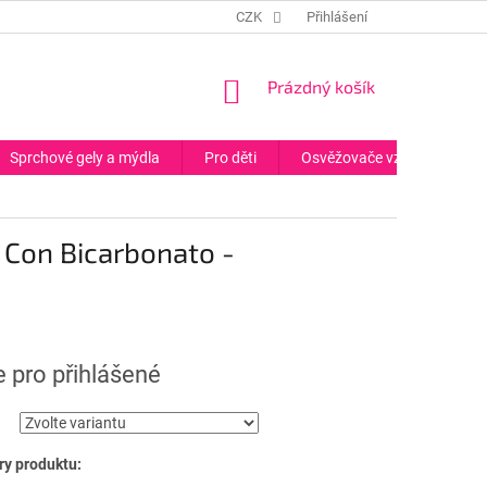
CZK
Přihlášení
NÁKUPNÍ
Prázdný košík
KOŠÍK
Sprchové gely a mýdla
Pro děti
Osvěžovače vzduchu
 Con Bicarbonato -
 pro přihlášené
y produktu: