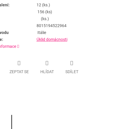
alení:
12 (ks.)
156 (ks)
(ks.)
8015194522964
vodu
Itálie
e:
Úklid domácnosti
informace
ZEPTAT SE
HLÍDAT
SDÍLET