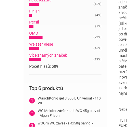
Felce Azzura
a je
(16%)
znač
Finish
živo
(4%)
neči
Persil
(sil
(7%)
je t
OMO
po d
(22%)
povr
Weisser Riese
sklo
(16%)
uměl
Více známých značek
mast
(19%)
a čá
Počet hlasů:
509
pate
rozr
inova
svém
Top 6 produktů
klade
nejn
WaschKönig gel 3,305 L Universal - 110
WL
Nebe
WC Meister závěska do WC 45g barvící
- Alpen Frisch
H318
wOOm WC závěska 4x50g barvící -
EUH2