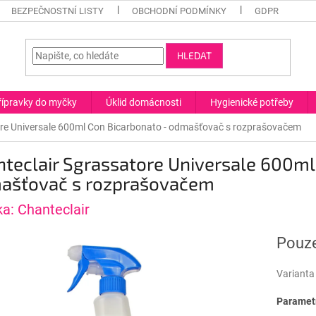
BEZPEČNOSTNÍ LISTY
OBCHODNÍ PODMÍNKY
GDPR
HLEDAT
řípravky do myčky
Úklid domácnosti
Hygienické potřeby
ore Universale 600ml Con Bicarbonato - odmašťovač s rozprašovačem
teclair Sgrassatore Universale 600ml
ašťovač s rozprašovačem
ka:
Chanteclair
Pouze
Varianta
Parametr