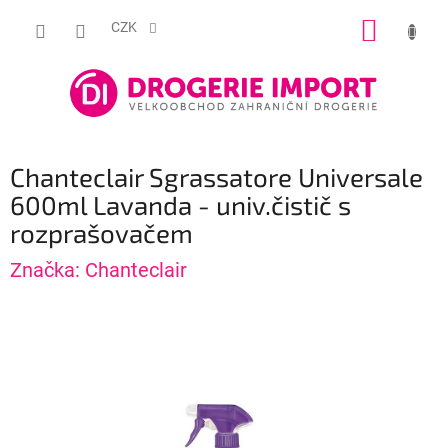
Přejít
NÁKUP
na
CZK
obsah
KOŠÍK
Chanteclair Sgrassatore Universale
600ml Lavanda - univ.čistič s
rozprašovačem
Značka:
Chanteclair