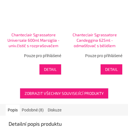
Chanteclair Sgrassatore
Chanteclair Sgrassatore
Universale 600ml Marsiglia -
Candeggina 625ml -
univ.čistič s rozprašovačem
odmašťovač s bělidlem
Pouze pro přihlášené
Pouze pro přihlášené
DETAIL
DETAIL
ZOBRAZIT VŠECHNY SOUVISEJÍCÍ PRODUKTY
Popis
Podobné (8)
Diskuze
Detailní popis produktu