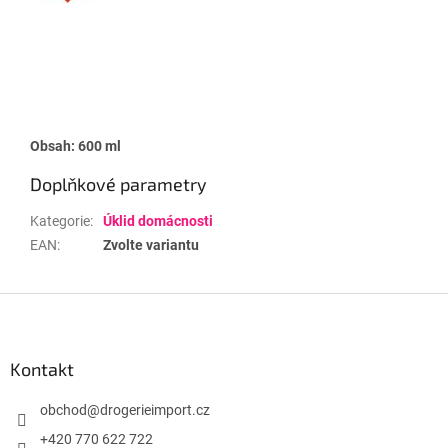
Obsah: 600 ml
Doplňkové parametry
Kategorie
:
Úklid domácnosti
EAN
:
Zvolte variantu
Z
á
p
a
Kontakt
t
í
obchod
@
drogerieimport.cz
+420 770 622 722