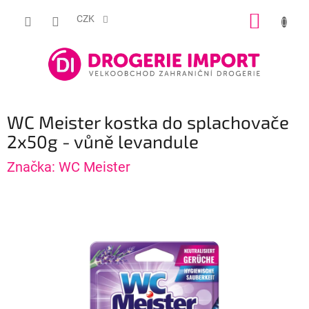
Přejít
NÁKUP
na
CZK
obsah
KOŠÍK
WC Meister kostka do splachovače
2x50g - vůně levandule
Značka:
WC Meister