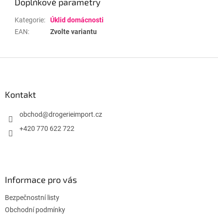
Doplňkové parametry
Kategorie
:
Úklid domácnosti
EAN
:
Zvolte variantu
Z
á
p
a
Kontakt
t
í
obchod
@
drogerieimport.cz
+420 770 622 722
Informace pro vás
Bezpečnostní listy
Obchodní podmínky