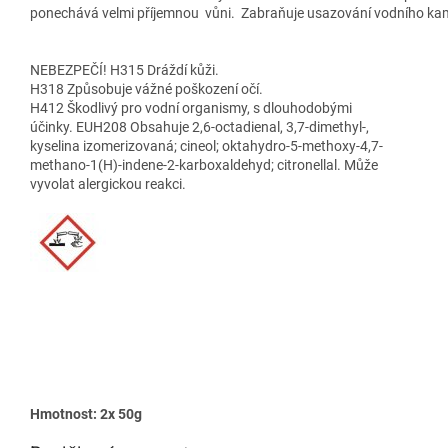
ponechává velmi příjemnou vůni. Zabraňuje usazování vodního kam
NEBEZPEČÍ! H315 Dráždí kůži.
H318 Způsobuje vážné poškození očí.
H412 Škodlivý pro vodní organismy, s dlouhodobými
účinky. EUH208 Obsahuje 2,6-octadienal, 3,7-dimethyl-,
kyselina izomerizovaná; cineol; oktahydro-5-methoxy-4,7-
methano-1(H)-indene-2-karboxaldehyd; citronellal. Může
vyvolat alergickou reakci.
Hmotnost: 2x 50g