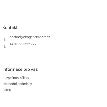
Z
á
p
a
Kontakt
t
í
obchod
@
drogerieimport.cz
+420 770 622 722
Informace pro vás
Bezpečnostní listy
Obchodní podmínky
GDPR