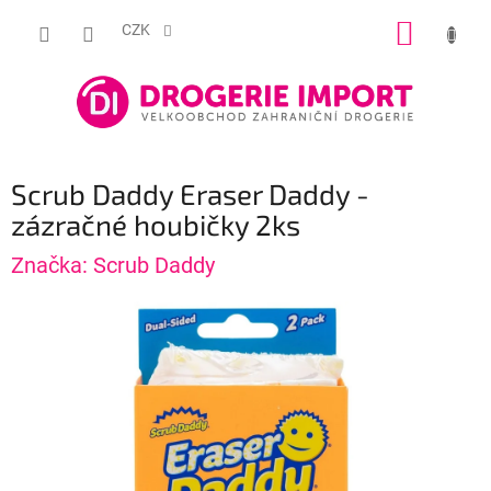
Přejít
NÁKUP
na
CZK
obsah
KOŠÍK
Scrub Daddy Eraser Daddy -
zázračné houbičky 2ks
Značka:
Scrub Daddy