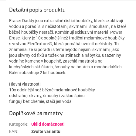
Detailní popis produktu
Eraser Daddy jsou extra silné čisticí houbičky, které se aktivují
vodou a poradí si s nečistotami, skvrnami i šmouhami, na které
běžné houbičky nestačí. Kombinují exkluzivní materiál Power
Erase, který je 10x odolnější než tradiční melaminové houbičky
s vrstvou FlexTexture®, která pomáhá uvolnit nečistoty. To
znamená, že si poradí i s těmi nejodolnějšími skvrnami, jako
jsou skvrny od fixů a tužek na stěnách a nábytku, usazeniny
vodního kamene v koupelně, zaschlá mastnota na
kuchyňských skříňkách, šmouhy na botách a mnoho dalších.
Balení obsahuje 2 ks houbiček.
Hlavní vlastnosti:
10x odolnější než běžné melaminové houbičky
odstraňují skvrny, šmouhy i zašlou špínu
fungují bez chemie, stačí jen voda
Doplňkové parametry
Kategorie
:
Úklid domácnosti
EAN
:
Zvolte variantu