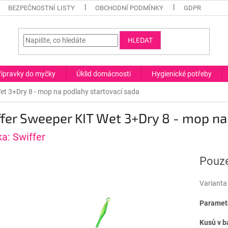
BEZPEČNOSTNÍ LISTY
OBCHODNÍ PODMÍNKY
GDPR
HLEDAT
řípravky do myčky
Úklid domácnosti
Hygienické potřeby
et 3+Dry 8 - mop na podlahy startovací sada
fer Sweeper KIT Wet 3+Dry 8 - mop na
ka:
Swiffer
Pouze
Varianta
Parametr
Kusů v b