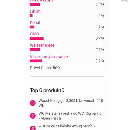
Felce Azzura
(16%)
Finish
(4%)
Persil
(7%)
OMO
(22%)
Weisser Riese
(16%)
Více známých značek
(19%)
Počet hlasů:
509
Top 6 produktů
WaschKönig gel 3,305 L Universal - 110
WL
WC Meister závěska do WC 45g barvící
- Alpen Frisch
wOOm WC závěska 4x50g barvící -