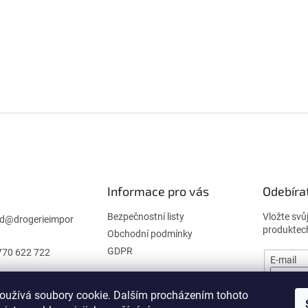
Informace pro vás
Odebíra
Bezpečnostní listy
Vložte svů
d
@
drogerieimpor
produktec
Obchodní podmínky
GDPR
770 622 722
E-mail
oužívá soubory cookie. Dalším procházením tohoto
PŘIHL