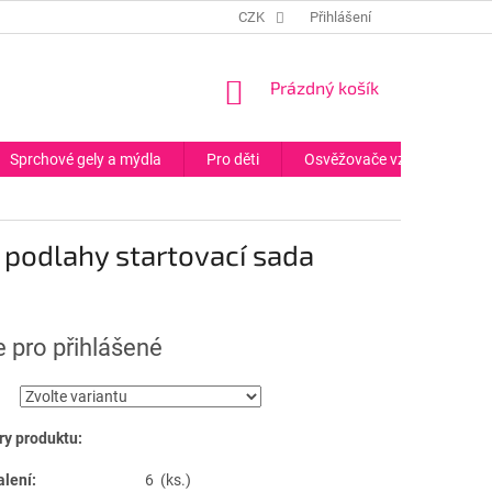
CZK
Přihlášení
NÁKUPNÍ
Prázdný košík
KOŠÍK
Sprchové gely a mýdla
Pro děti
Osvěžovače vzduchu
 podlahy startovací sada
 pro přihlášené
y produktu:
alení:
6 (ks.)