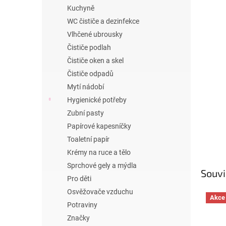
n
Kuchyně
e
WC čističe a dezinfekce
l
Vlhčené ubrousky
Čističe podlah
Čističe oken a skel
Čističe odpadů
Mytí nádobí
Hygienické potřeby
Zubní pasty
Papírové kapesníčky
Toaletní papír
Krémy na ruce a tělo
Sprchové gely a mýdla
Souvi
Pro děti
Osvěžovače vzduchu
Akce
Potraviny
Značky