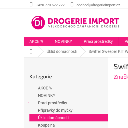
Přejít
+420 770 622 722
obchod@drogerieimport.cz
na
obsah
AKCE %
NOVINKY
Prací prostředky
P
Domů
Úklid domácnosti
Swiffer Sweeper KIT W
P
Swif
o
Přeskočit
s
Kategorie
Znač
kategorie
t
r
AKCE %
a
NOVINKY
n
Prací prostředky
n
í
Přípravky do myčky
p
Úklid domácnosti
a
Koupelna