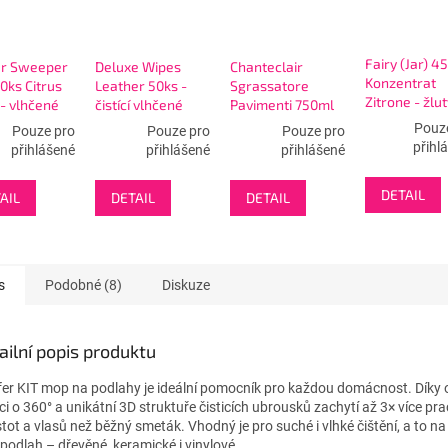
Fairy (Jar) 4
er Sweeper
Deluxe Wipes
Chanteclair
Konzentrat
0ks Citrus
Leather 50ks -
Sgrassatore
Zitrone - žlut
- vlhčené
čistící vlhčené
Pavimenti 750ml
 na
ubrousky na
Marsiglia e
Pouz
Pouze pro
Pouze pro
Pouze pro
hu
kožené povrchy
Limone -
přihl
přihlášené
přihlášené
přihlášené
odmašťovač na
podlahy
DETAIL
AIL
DETAIL
DETAIL
s
Podobné (8)
Diskuze
ailní popis produktu
fer KIT mop na podlahy je ideální pomocník pro každou domácnost. Díky
ci o 360° a unikátní 3D struktuře čisticích ubrousků zachytí až 3× více pr
stot a vlasů než běžný smeták. Vhodný je pro suché i vlhké čištění, a to n
 podlah – dřevěné, keramické i vinylové.