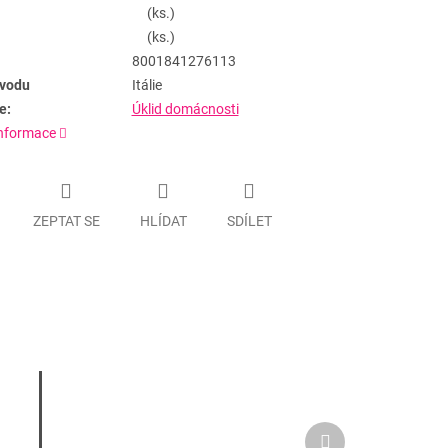
(ks.)
(ks.)
8001841276113
vodu
Itálie
e:
Úklid domácnosti
informace
ZEPTAT SE
HLÍDAT
SDÍLET
Další