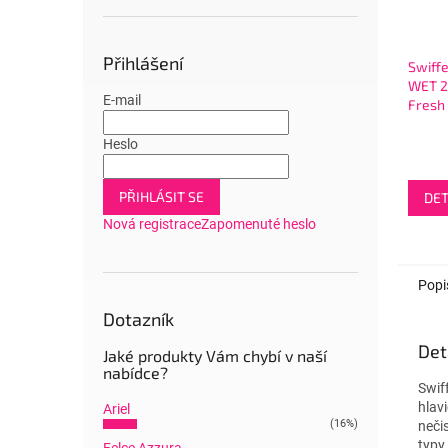
Přihlášení
Swiff
WET 2
E-mail
Fresh 
utěrky
podla
Heslo
PŘIHLÁSIT SE
DET
Nová registrace
Zapomenuté heslo
Popi
Dotazník
Det
Jaké produkty Vám chybí v naší
nabídce?
Swif
hlavi
Ariel
(16%)
neči
typy