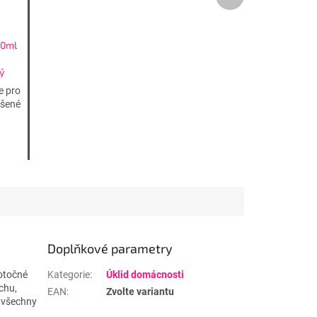
produkt
50ml
ý
e pro
ášené
Doplňkové parametry
 otočné
Kategorie
:
Úklid domácnosti
achu,
EAN
:
Zvolte variantu
a všechny