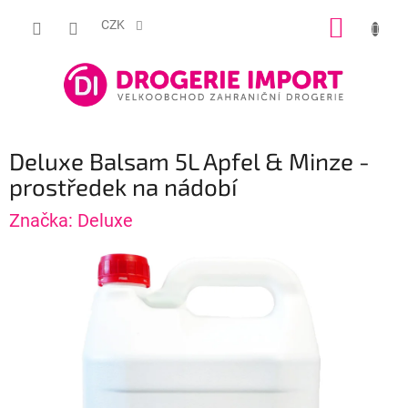
Přejít
NÁKUP
na
CZK
obsah
KOŠÍK
Deluxe Balsam 5L Apfel & Minze -
prostředek na nádobí
Značka:
Deluxe