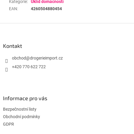
Kategorie
:
Úklid domácnosti
EAN
:
4260504880454
Z
á
p
a
Kontakt
t
í
obchod
@
drogerieimport.cz
+420 770 622 722
Informace pro vás
Bezpečnostní listy
Obchodní podmínky
GDPR