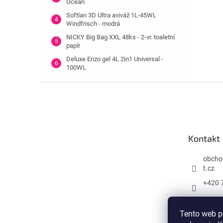
Ocean
Softlan 3D Ultra aviváž 1L-45WL
Windfrisch - modrá
NICKY Big Bag XXL 48ks - 2-vr. toaletní
papír
Deluxe Enzo gel 4L 2in1 Universal -
100WL
Z
á
p
a
t
Kontakt
í
obcho
t.cz
+420 
Tento web p