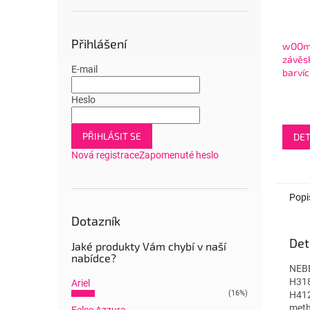
Přihlášení
wOOm
závěs
E-mail
barvíc
Heslo
PŘIHLÁSIT SE
DET
Nová registrace
Zapomenuté heslo
Popi
Dotazník
Det
Jaké produkty Vám chybí v naší
nabídce?
NEBE
H318
Ariel
(16%)
H412
meth