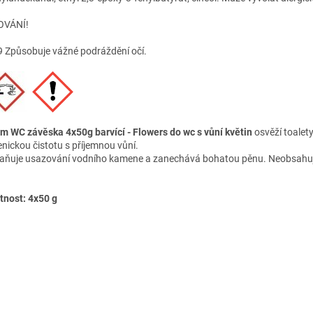
OVÁNÍ!
 Způsobuje vážné podráždění očí.
 WC závěska 4x50g barvící - Flowers do wc s vůní květin
osvěží toalety,
enickou čistotu s příjemnou vůní.
aňuje usazování vodního kamene a zanechává bohatou pěnu. Neobsahuj
nost: 4x50 g