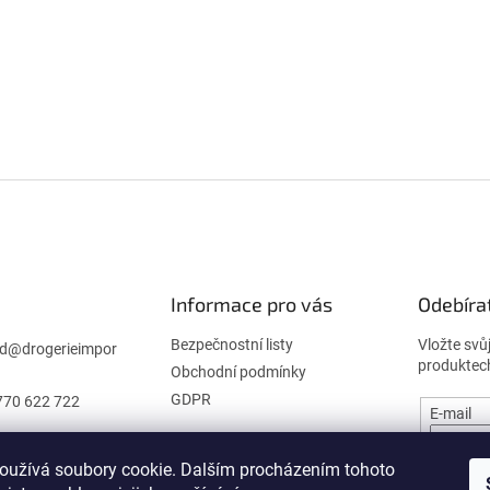
Informace pro vás
Odebíra
Bezpečnostní listy
Vložte svů
d
@
drogerieimpor
produktec
Obchodní podmínky
GDPR
770 622 722
E-mail
oužívá soubory cookie. Dalším procházením tohoto
PŘIHL