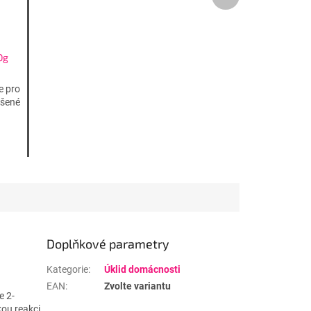
produkt
0g
e pro
ášené
Doplňkové parametry
Kategorie
:
Úklid domácnosti
EAN
:
Zvolte variantu
e 2-
kou reakci.