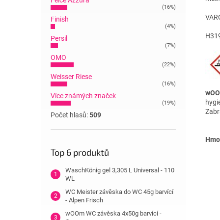
Felce Azzura
(16%)
VAR
Finish
(4%)
H319
Persil
(7%)
OMO
(22%)
Weisser Riese
(16%)
wOOm
Více známých značek
hygi
(19%)
Zabr
Počet hlasů:
509
Hmot
Top 6 produktů
WaschKönig gel 3,305 L Universal - 110
WL
WC Meister závěska do WC 45g barvící
- Alpen Frisch
wOOm WC závěska 4x50g barvící -