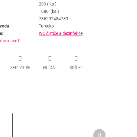
280 ( ks.)
1080 (ks.)
736292434789
vodu
Turecko
e:
WC čističe a dezinfekce
informace
ZEPTAT SE
HLÍDAT
SDÍLET
Další