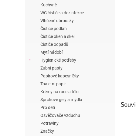
n
Kuchyně
e
WC čističe a dezinfekce
l
Vlhčené ubrousky
Čističe podlah
Čističe oken a skel
Čističe odpadů
Mytí nádobí
Hygienické potřeby
Zubní pasty
Papírové kapesníčky
Toaletní papír
Krémy na ruce a tělo
Sprchové gely a mýdla
Souvi
Pro děti
Osvěžovače vzduchu
Potraviny
Značky