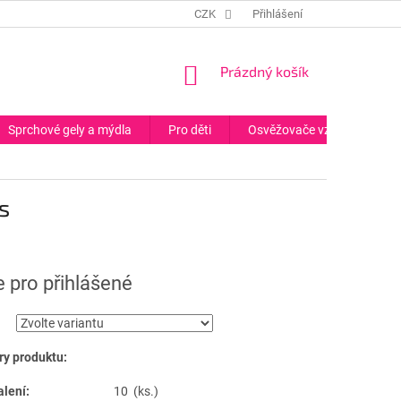
CZK
Přihlášení
NÁKUPNÍ
Prázdný košík
KOŠÍK
Sprchové gely a mýdla
Pro děti
Osvěžovače vzduchu
s
 pro přihlášené
y produktu:
alení:
10 (ks.)