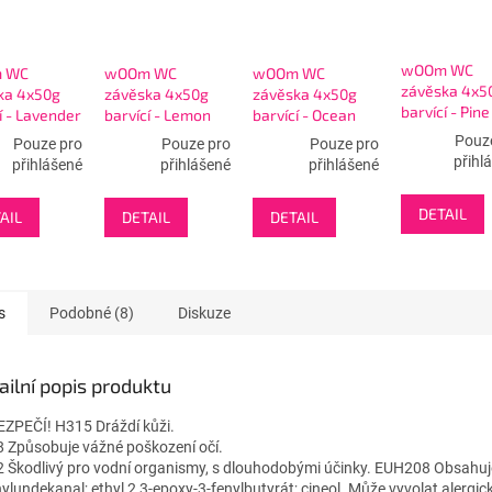
wOOm WC
 WC
wOOm WC
wOOm WC
závěska 4x5
ka 4x50g
závěska 4x50g
závěska 4x50g
barvící - Pine
í - Lavender
barvící - Lemon
barvící - Ocean
Pouz
Pouze pro
Pouze pro
Pouze pro
přihl
přihlášené
přihlášené
přihlášené
DETAIL
AIL
DETAIL
DETAIL
s
Podobné (8)
Diskuze
ailní popis produktu
ZPEČÍ! H315 Dráždí kůži.
 Způsobuje vážné poškození očí.
 Škodlivý pro vodní organismy, s dlouhodobými účinky. EUH208 Obsahuj
ylundekanal; ethyl 2,3-epoxy-3-fenylbutyrát; cineol. Může vyvolat alergic