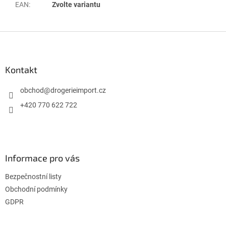
EAN
:
Zvolte variantu
Z
á
p
a
Kontakt
t
í
obchod
@
drogerieimport.cz
+420 770 622 722
Informace pro vás
Bezpečnostní listy
Obchodní podmínky
GDPR