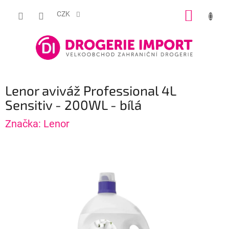
Přejít
NÁKUP
na
CZK
obsah
KOŠÍK
Lenor aviváž Professional 4L
Sensitiv - 200WL - bílá
Značka:
Lenor