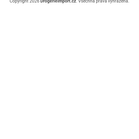
Copyright 2026
DrogerieImport.cz
. Všechna práva vyhrazena.