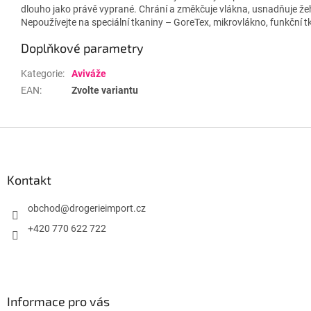
dlouho jako právě vyprané. Chrání a změkčuje vlákna, usnadňuje žehl
Nepoužívejte na speciální tkaniny – GoreTex, mikrovlákno, funkční 
Doplňkové parametry
Kategorie
:
Aviváže
EAN
:
Zvolte variantu
Z
á
p
a
Kontakt
t
í
obchod
@
drogerieimport.cz
+420 770 622 722
Informace pro vás