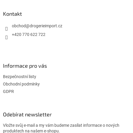
á
p
a
Kontakt
t
í
obchod
@
drogerieimport.cz
+420 770 622 722
Informace pro vás
Bezpečnostní listy
Obchodní podmínky
GDPR
Odebírat newsletter
Vložte svůj e-mail a my vám budeme zasílat informace o nových
produktech na našem e-shopu.