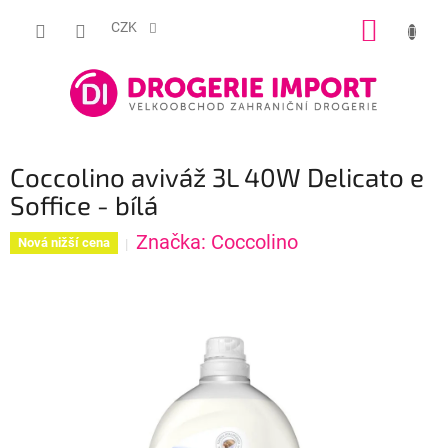
Přejít
NÁKUP
na
CZK
obsah
KOŠÍK
Coccolino aviváž 3L 40W Delicato e
Soffice - bílá
Značka:
Coccolino
Nová nižší cena