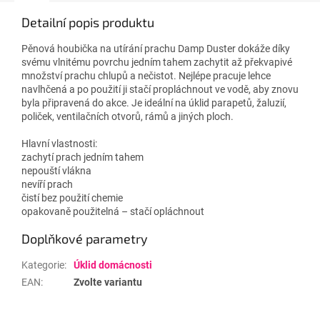
Detailní popis produktu
Pěnová houbička na utírání prachu Damp Duster dokáže díky
svému vlnitému povrchu jedním tahem zachytit až překvapivé
množství prachu chlupů a nečistot. Nejlépe pracuje lehce
navlhčená a po použití ji stačí propláchnout ve vodě, aby znovu
byla připravená do akce. Je ideální na úklid parapetů, žaluzií,
poliček, ventilačních otvorů, rámů a jiných ploch.
Hlavní vlastnosti:
zachytí prach jedním tahem
nepouští vlákna
nevíří prach
čistí bez použití chemie
opakovaně použitelná – stačí opláchnout
Doplňkové parametry
Kategorie
:
Úklid domácnosti
EAN
:
Zvolte variantu