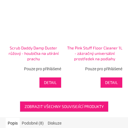
Scrub Daddy Damp Duster
The Pink Stuff Floor Cleaner 1L
růžový - houbička na utírání
- zázračný universální
prachu
prostředek na podlahy
Pouze pro přihlášené
Pouze pro přihlášené
DETAIL
DETAIL
ZOBRAZIT VŠECHNY SOUVISEJÍCÍ PRODUKTY
Popis
Podobné (8)
Diskuze