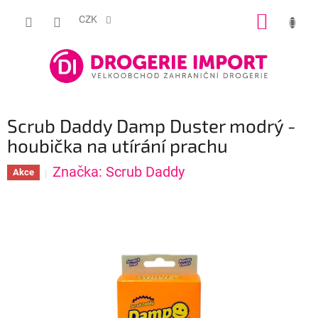
Přejít
NÁKUP
na
CZK
obsah
KOŠÍK
Scrub Daddy Damp Duster modrý -
houbička na utírání prachu
Značka:
Scrub Daddy
Akce