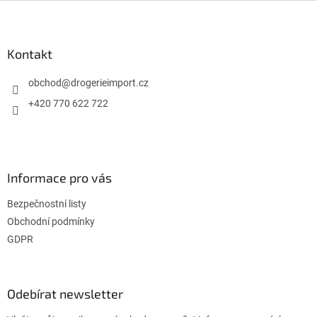
Z
á
p
a
Kontakt
t
í
obchod
@
drogerieimport.cz
+420 770 622 722
Informace pro vás
Bezpečnostní listy
Obchodní podmínky
GDPR
Odebírat newsletter