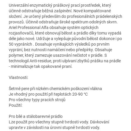
Univerzální enzymatický práškový prací prostředek, který
účinně odstraňuje běžná zašpinění. Nové kompaktované
složení. Je určený především do profesionálních prádelenských
provozů. Účinně odstraňuje široké spektrum odolných skvrn.
Ariel Professional Alfa obsahuje systém optických
rozjasňovačů, které obnovují bělost a prádlo díky tomu vypadá
déle jako nové. Udržuje a vylepšuje původní bělost dokonce i po
50 vypráních . Dosahuje vynikajících výsledků po prvním
vyprání, bez nutnosti namáčení nebo předpírky. Obsahuje
polymer, který zamezuje usazování nečistot v prádle. S
technologií Anti-residue, proti ulpívaní zbytků prášku na prádle
- minimalizuje tak opakované praní.
Vlastnosti:
Šetrně pere při nízkém chemickém poškození vlákna
Je vhodný pro použití při teplotách 20-90 °C
Pro všechny typy pracích strojů
Použití:
Pro bílé a stálobarevné prádlo
Lze použít pro všechny stupně tvrdosti vody. Dávkování
upravte v závislosti na úrovni stupně tvrdosti vody.