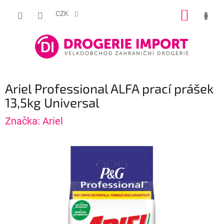
Přejít
NÁKUP
na
CZK
obsah
KOŠÍK
Ariel Professional ALFA prací prášek
13,5kg Universal
Značka:
Ariel