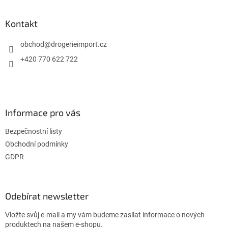
á
p
a
Kontakt
t
í
obchod
@
drogerieimport.cz
+420 770 622 722
Informace pro vás
Bezpečnostní listy
Obchodní podmínky
GDPR
Odebírat newsletter
Vložte svůj e-mail a my vám budeme zasílat informace o nových
produktech na našem e-shopu.