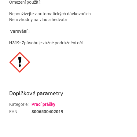
Omezení použití:
Nepoužívejte v automatických dávkovačích
Není vhodný na vlnu a hedvábí
Varování !
H319:
Způsobuje vážné podráždění očí.
Doplňkové parametry
Kategorie
:
Prací prášky
EAN
:
8006530402019
Z