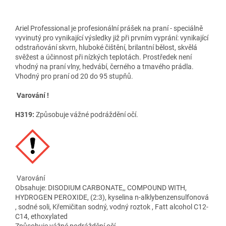
Ariel Professional je profesionální prášek na praní - speciálně
vyvinutý pro vynikající výsledky již při prvním vyprání: vynikající
odstraňování skvrn, hluboké čištění, brilantní bělost, skvělá
svěžest a účinnost při nízkých teplotách. Prostředek není
vhodný na praní vlny, hedvábí, černého a tmavého prádla.
Vhodný pro praní od 20 do 95 stupňů.
Varování !
H319:
Způsobuje vážné podráždění očí.
Varování
Obsahuje: DISODIUM CARBONATE,, COMPOUND WITH,
HYDROGEN PEROXIDE, (2:3), kyselina n-alklybenzensulfonová
, sodné soli, Křemičitan sodný, vodný roztok , Fatt alcohol C12-
C14, ethoxylated
Způsobuje vážné podráždění očí.