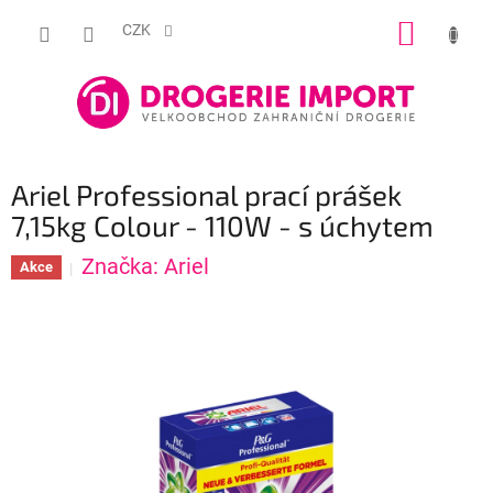
Přejít
NÁKUP
na
CZK
obsah
KOŠÍK
Ariel Professional prací prášek
7,15kg Colour - 110W - s úchytem
Značka:
Ariel
Akce