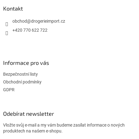
p
a
Kontakt
t
í
obchod
@
drogerieimport.cz
+420 770 622 722
Informace pro vás
Bezpečnostní listy
Obchodní podmínky
GDPR
Odebírat newsletter
Vložte svůj e-mail a my vám budeme zasílat informace o nových
produktech na našem e-shopu.