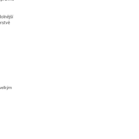
olnější
erstvě
 velkým