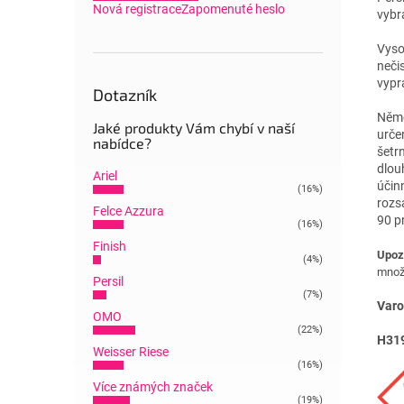
Nová registrace
Zapomenuté heslo
vybr
Vyso
nečis
vypr
Dotazník
Něme
Jaké produkty Vám chybí v naší
urče
nabídce?
šetr
dlou
Ariel
účinn
(16%)
rozsa
Felce Azzura
90 p
(16%)
Finish
Upoz
(4%)
množs
Persil
(7%)
Varo
OMO
(22%)
H31
Weisser Riese
(16%)
Více známých značek
(19%)