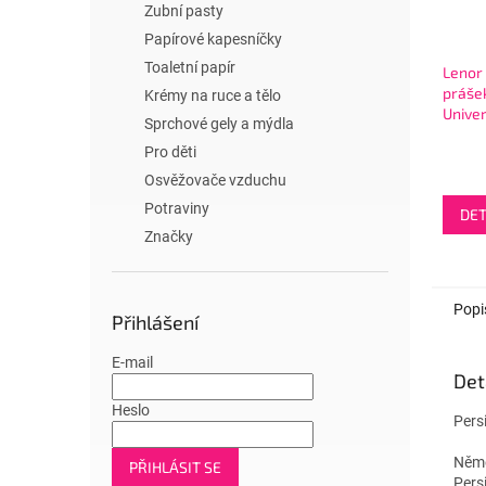
Zubní pasty
Papírové kapesníčky
Toaletní papír
Lenor 
práše
Krémy na ruce a tělo
Univer
Sprchové gely a mýdla
Aprilf
Pro děti
Osvěžovače vzduchu
Potraviny
DET
Značky
Popi
Přihlášení
E-mail
Det
Heslo
Pers
Něme
PŘIHLÁSIT SE
Persi