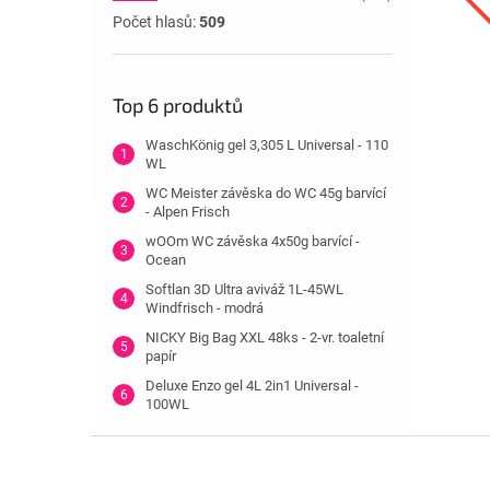
Počet hlasů:
509
Top 6 produktů
WaschKönig gel 3,305 L Universal - 110
WL
WC Meister závěska do WC 45g barvící
- Alpen Frisch
wOOm WC závěska 4x50g barvící -
Ocean
Softlan 3D Ultra aviváž 1L-45WL
Windfrisch - modrá
NICKY Big Bag XXL 48ks - 2-vr. toaletní
papír
Deluxe Enzo gel 4L 2in1 Universal -
100WL
Z
á