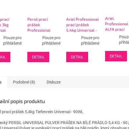
Ariel
prací
Persil prací
Ariel Professional
Professional
k 3kg
prášek
prací prášek
ALFA prací
sal
Professional
5,4kg Universal -
prášek 15kg
risch - 50WL
7,8kg Color
90W
Pouz
Pouze pro
Pouze pro
Pouze pro
Universal
-130WL
přihl
přihlášené
přihlášené
přihlášené
DETAIL
AIL
DETAIL
DETAIL
s
Podobné (8)
Diskuze
ailní popis produktu
il prací prášek 5,4kg Tiefenrein Universal - 90WL
cký PERSIL UNIVERSAL PULVER PRÁŠEK NA BÍLÉ PRÁDLO 5,4 KG - 90 
l Universal Pulver je vynikající prací prášek na bílé prádlo, který obsahuje