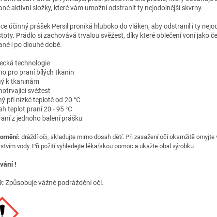
ané aktivní složky, které vám umožní odstranit ty nejodolnější skvrny.
ce účinný prášek Persil proniká hluboko do vláken, aby odstranil i ty nejod
toty. Prádlo si zachovává trvalou svěžest, díky které oblečení voní jako č
ané i po dlouhé době.
cká technologie
no pro praní bílých tkanin
ný k tkaninám
hotrvající svěžest
ý při nízké teplotě od 20 °C
h teplot praní 20 - 95 °C
raní z jednoho balení prášku
ornění:
dráždí oči, skladujte mimo dosah dětí. Při zasažení očí okamžitě omyjte
tvím vody. Při požití vyhledejte lékařskou pomoc a ukažte obal výrobku
vání !
9:
Způsobuje vážné podráždění očí.