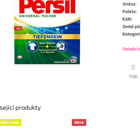
Vrstva:
Paleta:
EAN:
Země pů
Kategori
Detailní 
TISK
sející produkty
nižší cena
Akce