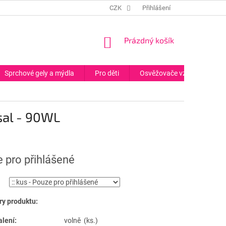
CZK
Přihlášení
NÁKUPNÍ
Prázdný košík
KOŠÍK
Sprchové gely a mýdla
Pro děti
Osvěžovače vzduchu
rsal - 90WL
 pro přihlášené
y produktu:
alení:
volně (ks.)