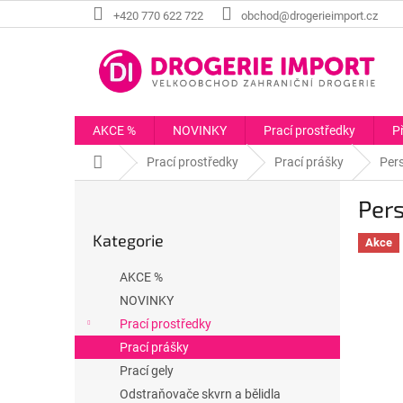
Přejít
+420 770 622 722
obchod@drogerieimport.cz
na
obsah
AKCE %
NOVINKY
Prací prostředky
P
Domů
Prací prostředky
Prací prášky
Pers
P
Pers
o
Přeskočit
s
Kategorie
kategorie
Akce
t
r
AKCE %
a
NOVINKY
n
Prací prostředky
n
í
Prací prášky
p
Prací gely
a
Odstraňovače skvrn a bělidla