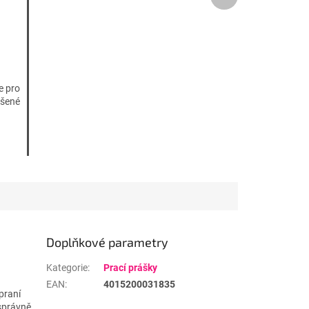
produkt
e pro
ášené
Doplňkové parametry
Kategorie
:
Prací prášky
EAN
:
4015200031835
praní
 správně