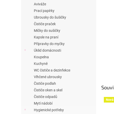
n
Aviváže
e
Prací papírky
l
Ubrousky do šušičky
Čističe praček
Míčky do sušičky
Kapsle na praní
Přípravky do myčky
Úklid domácnosti
Koupelna
Kuchyně
WC čističe a dezinfekce
Vlhčené ubrousky
Čističe podlah
Souvi
Čističe oken a skel
Čističe odpadů
Nová 
Mytí nádobí
Hygienické potřeby