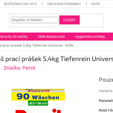
BEZPEČNOSTNÍ LISTY
OBCHODNÍ PODMÍNKY
GDPR
HLEDAT
řípravky do myčky
Úklid domácnosti
Hygienické potřeby
il prací prášek 5,4kg Tiefenrein Universal - 90WL
il prací prášek 5,4kg Tiefenrein Unive
Značka:
Persil
Pouze
Varianta
Parametr
Kusů v b