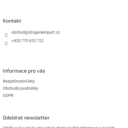
Z
á
p
a
Kontakt
t
í
obchod
@
drogerieimport.cz
+420 770 622 722
Informace pro vás
Bezpečnostní listy
Obchodní podmínky
GDPR
Odebírat newsletter
Vložte svůj e-mail a my vám budeme zasílat informace o nových