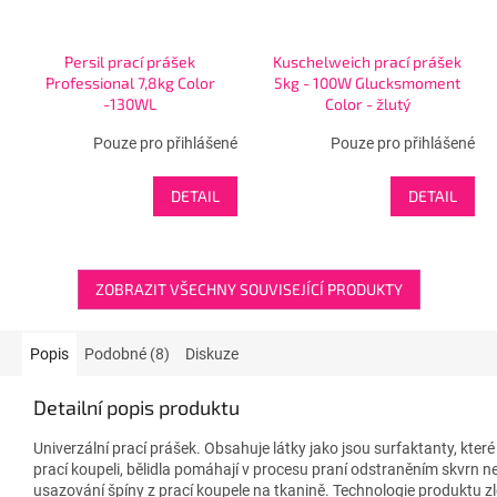
Persil prací prášek
Kuschelweich prací prášek
Professional 7,8kg Color
5kg - 100W Glucksmoment
-130WL
Color - žlutý
Pouze pro přihlášené
Pouze pro přihlášené
DETAIL
DETAIL
ZOBRAZIT VŠECHNY SOUVISEJÍCÍ PRODUKTY
Popis
Podobné (8)
Diskuze
Detailní popis produktu
Univerzální prací prášek. Obsahuje látky jako jsou surfaktanty, které
prací koupeli, bělidla pomáhají v procesu praní odstraněním skvrn n
usazování špíny z prací koupele na tkanině. Technologie produktu z