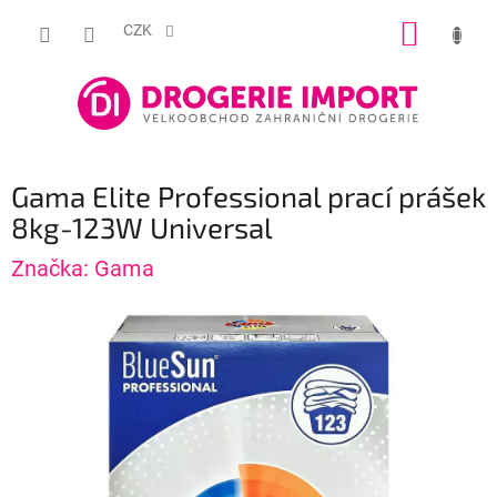
Přejít
NÁKUP
na
CZK
obsah
KOŠÍK
Gama Elite Professional prací prášek
8kg-123W Universal
Značka:
Gama