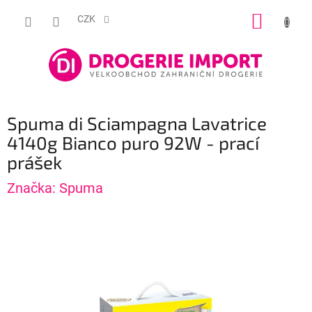
Přejít
NÁKUP
na
CZK
obsah
KOŠÍK
Spuma di Sciampagna Lavatrice
4140g Bianco puro 92W - prací
prášek
Značka:
Spuma