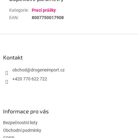
Kategorie
:
Prací prášky
EAN
:
8007750017908
Z
á
p
a
Kontakt
t
í
obchod
@
drogerieimport.cz
+420 770 622 722
Informace pro vás
Bezpečnostní listy
Obchodní podmínky
GDPR