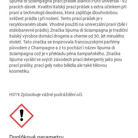
Spuma di Sciampagna prací prášek Bianco Puro universal - 92
pracích dávek .Kvalitní italský prací prášek s extra účinkem při
praní a technologií deodress, která zajišťuje dlouhodobou
svěžest prádla i při nošení. Tento prací prášek je v
recyklovaném obale. Vhodné použití na univerzální praní (bílé i
stálobarevné prádlo).Značka Spuma di Sciampagna je tradiční
italský výrobce domácí drogerie a chemie od 30. let minulého
století. Tato značka se inspirovala francouzskými parfémy
původem z Champagne a z to pochází i název Spuma di
Sciampagna což je v překladu pěna šampaňského. Značka
Spuma vyrábí ve svých závodech prací detergenty jako jsou
prací prášky, prací gely nebo bělidla ale také tělovou
kosmetiku.
H319 Způsobuje vážné podráždění očí.
Doplňkové parametry