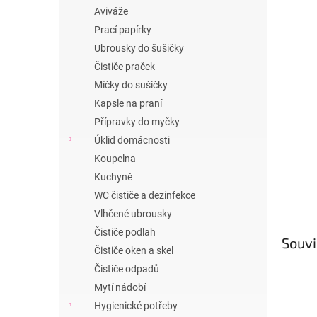
n
Aviváže
e
Prací papírky
l
Ubrousky do šušičky
Čističe praček
Míčky do sušičky
Kapsle na praní
Přípravky do myčky
Úklid domácnosti
Koupelna
Kuchyně
WC čističe a dezinfekce
Vlhčené ubrousky
Čističe podlah
Souvi
Čističe oken a skel
Čističe odpadů
Mytí nádobí
Hygienické potřeby