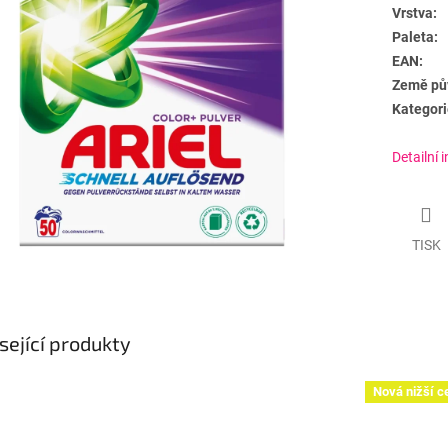
Vrstva:
Paleta:
EAN:
Země pů
Kategori
Detailní 
TISK
sející produkty
Nová nižší c