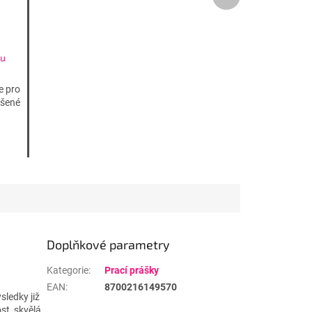
produkt
Au
e pro
ášené
80W
Doplňkové parametry
Kategorie
:
Prací prášky
EAN
:
8700216149570
sledky již
ost, skvělá