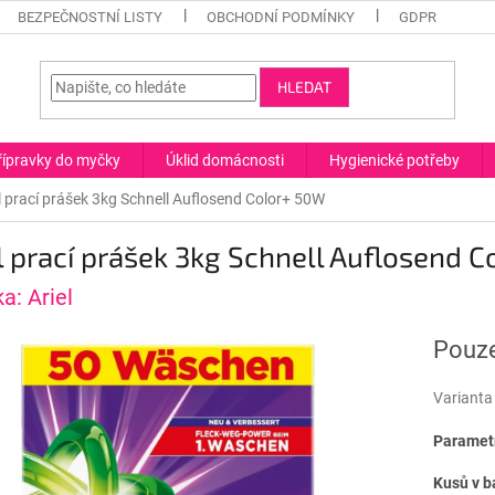
BEZPEČNOSTNÍ LISTY
OBCHODNÍ PODMÍNKY
GDPR
HLEDAT
řípravky do myčky
Úklid domácnosti
Hygienické potřeby
l prací prášek 3kg Schnell Auflosend Color+ 50W
l prací prášek 3kg Schnell Auflosend 
ka:
Ariel
Pouze
Varianta
Parametr
Kusů v b