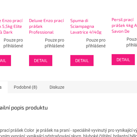
Persil prací
 Enzo prací
Deluxe Enzo prací
Spuma di
prášek 4kg 
 5,5kg Elite
prášek
Sciampagna
Savon De
 & Dark
Professional
Lavatrice 4140g
Marseille
eda -
4,5kg 2in1
Bianco puro 92W
Pouz
Pouze pro
Pouze pro
Pouze pro
Bouquet De
L
Universal - 64WL
- prací prášek
přihl
přihlášené
přihlášené
přihlášené
Provence - 
DETAIL
AIL
DETAIL
DETAIL
s
Podobné (8)
Diskuze
ailní popis produktu
 prací prášek Color je prášek na praní - speciálně vyvinutý pro vynikající vý
rvním vyprání: vynikající odstraňování skvrn, hluboké čištění, brilantní běl