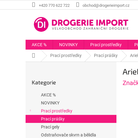
Přejít
+420 770 622 722
obchod@drogerieimport.cz
na
obsah
AKCE %
NOVINKY
Prací prostředky
P
Domů
Prací prostředky
Prací prášky
Arie
P
Arie
o
Přeskočit
s
Kategorie
Znač
kategorie
t
r
AKCE %
a
NOVINKY
n
Prací prostředky
n
í
Prací prášky
p
Prací gely
a
Odstraňovače skvrn a bělidla