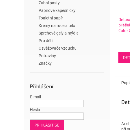
Zubní pasty
Papírové kapesníčky
Toaletní papír
Deluxe
prášek
Krémy na ruce a tělo
Color
Sprchové gely a mýdla
Ayurv
Pro děti
100W
Osvěžovače vzduchu
Potraviny
DET
Značky
Popi
Přihlášení
E-mail
Det
Heslo
Ariel
PŘIHLÁSIT SE
při p