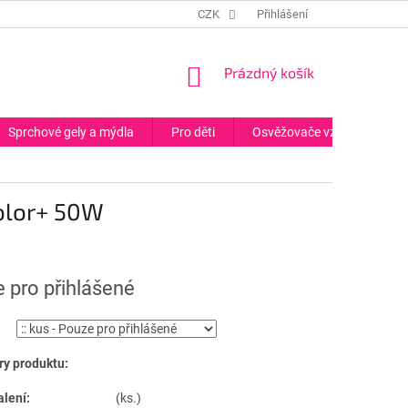
CZK
Přihlášení
NÁKUPNÍ
Prázdný košík
KOŠÍK
Sprchové gely a mýdla
Pro děti
Osvěžovače vzduchu
Color+ 50W
 pro přihlášené
y produktu:
alení:
(ks.)