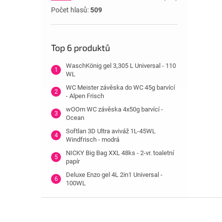
Počet hlasů:
509
Top 6 produktů
WaschKönig gel 3,305 L Universal - 110
WL
WC Meister závěska do WC 45g barvící
- Alpen Frisch
wOOm WC závěska 4x50g barvící -
Ocean
Softlan 3D Ultra aviváž 1L-45WL
Windfrisch - modrá
NICKY Big Bag XXL 48ks - 2-vr. toaletní
papír
Deluxe Enzo gel 4L 2in1 Universal -
100WL
Z
á