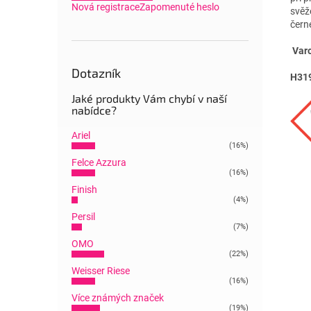
Nová registrace
Zapomenuté heslo
svěž
čern
Varo
Dotazník
H31
Jaké produkty Vám chybí v naší
nabídce?
Ariel
(16%)
Felce Azzura
(16%)
Finish
(4%)
Persil
(7%)
OMO
(22%)
Weisser Riese
(16%)
Více známých značek
(19%)