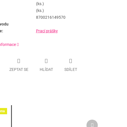
(ks.)
(ks.)
8700216149570
vodu
e:
Prací prášky
informace
ZEPTAT SE
HLÍDAT
SDÍLET
ena
Další