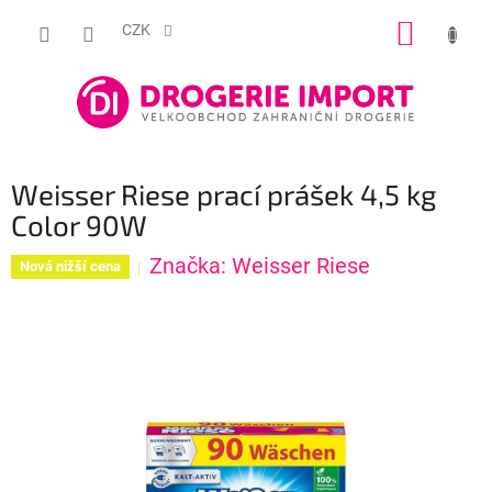
Přejít
NÁKUP
na
CZK
obsah
KOŠÍK
Weisser Riese prací prášek 4,5 kg
Color 90W
Značka:
Weisser Riese
Nová nižší cena