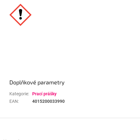
Doplňkové parametry
Kategorie
:
Prací prášky
EAN
:
4015200033990
Z
á
p