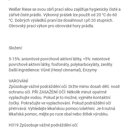
Weißer Riese se svou obří prací silou zajišťuje hygienicky čisté a
zářivě čisté prádlo. Výkonný prášek lze použít od 20 °C do 60
°C. Dobrých výsledků praní lze dosáhnout i při 20 stupních.
Obrovský prací výkon pro obrovské hory prádla.
Složení:
5-15%: aniontové povrchově aktivní látky, <5%: neiontové
povrchově aktivní látky, fosfonáty, polykarboxyláty, zeolity.
Další ingredience: Vůně (Hexyl cinnamal), Enzymy
VAROVÁNÍ
Způsobuje vážné podráždění očí. Držte mimo dosah dětí. nosit
ochranu očí. PŘI ZASAŽENÍ OČÍ: Několik minut opatrně
vyplachujte vodou. Pokud je to možné, vyjměte kontaktní
čočky. Pokračujte ve vyplachování. Pokud podráždění očí
přetrvává: Vyhledejte lékařskou pomoc/ošetření. Je-li nutná
lékařská pomoc, mějte po ruce obal nebo štítek výrobku.
H319 Způsobuje vážné podráždění očí.