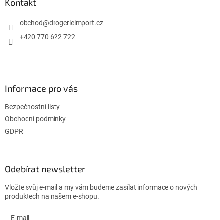
a
Kontakt
t
í
obchod
@
drogerieimport.cz
+420 770 622 722
Informace pro vás
Bezpečnostní listy
Obchodní podmínky
GDPR
Odebírat newsletter
Vložte svůj e-mail a my vám budeme zasílat informace o nových
produktech na našem e-shopu.
E-mail