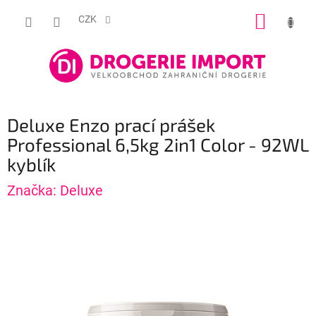
Přejít
NÁKUP
na
CZK
obsah
KOŠÍK
Deluxe Enzo prací prášek
Professional 6,5kg 2in1 Color - 92WL
kyblík
Značka:
Deluxe