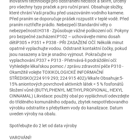
inovativní technologií pro odstranění nečistot a skvrn, určený
pro všechny typy praček a pro ruční praní. Obsahuje složky,
které chrání Vaši pračku před usazováním vodního kamene.
Před praním se doporučuje prášek rozpustit v teplé vodě. Před
praním roztřiďte prádlo. Nebezpečí Standardní věty o
nebezpečnosti:H318 - Způsobuje vážné poškození očí. Pokyny
pro bezpečné zacházení:P102 – uchovávejte mimo dosah
dětíP305 + P351 + P338 - PŘI ZASAŽENÍ OČÍ: Několik minut
opatrně vyplachujte vodou. Odstranit kontaktní čočky, pokud
jsou nasazeny a lze je snadno vyjmout. Pokračujte ve
vyplachování.P337 + P313 - Přetrvává-li podráždění očí:
Vyhledejte lékařskou pomoc / zprávu zdravotní péče P310 -
Okamžitě volejte TOXIKOLOGICKÉ INFORMAČNÍ
STŘEDISKO(224 919 293; 224 915 402)/lékaře Obsahuje:5-
15% aniontových povrchově aktivních látek < 5 % fosfonátů
Složení vůně (BUTYLPHENYL METHYLPROPIONAL, HEXYL
CINNAMAL) Likvidace: použitý obal po vypláchnutí odevzdejte
do tříděného komunálního odpadu, zbytek nespotřebovaného
výrobku odstraňte s přebytkem vody do kanalizace. Datum
uveden výroby na obalu.
Spotřebujte do 2 let od data výroby
VAROVÁNÍ!