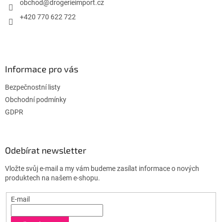
í
obchod
@
drogerieimport.cz
+420 770 622 722
Informace pro vás
Bezpečnostní listy
Obchodní podmínky
GDPR
Odebírat newsletter
Vložte svůj e-mail a my vám budeme zasílat informace o nových
produktech na našem e-shopu.
E-mail