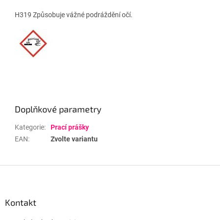
H319 Způsobuje vážné podráždění očí.
Doplňkové parametry
Kategorie
:
Prací prášky
EAN
:
Zvolte variantu
Z
á
p
a
Kontakt
t