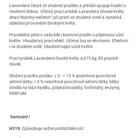
Lavandera čerpá ze znalostí pradlen a přináší spojuje tradici s
moderní dobou. Účinný prací prášek Lavandera Divoké květy
zbaví tkaniny nečistot i při praní ve studené voně a zanechá
oblečení provoněné divokými květy.
Pravidelná péče o vaše bílé i barevné prádlo s příjemnou vůní
květin. Hloubkový prací efekt. Účinný boj se skvrnami. Efektivní
i ve studené vodě. Dlouhotrvající vůně květin.
Prací prášek Lavandera Divoké květy 4,675 kg, 85 pracích
dávek.
Složení pracího prášku: ≥ 5 - < 15 % aniontové povrchově
aktivní látky; < 5 % neiontové povrchově aktivní látky, bělicí
činidla na bázi kyslíku, polykarboxyláty, fosfonáty; enzymy,
PARFUM
Varování !
H319:
Způsobuje vážné podráždění očí.