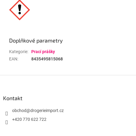
Doplňkové parametry
Kategorie
:
Prací prášky
EAN
:
8435495815068
Z
á
p
a
Kontakt
t
í
obchod
@
drogerieimport.cz
+420 770 622 722