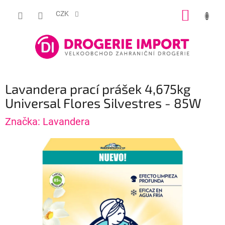
Přejít
NÁKUP
na
CZK
obsah
KOŠÍK
Lavandera prací prášek 4,675kg
Universal Flores Silvestres - 85W
Značka:
Lavandera