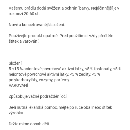
Vašemu prádlu dodá svěžest a ochrání barvy. Nejúčinnější je v
rozmezí 20-60 st.
Nové a koncetrovanější složení.
Používejte produkt opatrně. Před použitím si vždy přečtěte
štítek a varování.
Složení
5-<15 % aniontové povrchově aktivní látky, <5 % fosfonáty, <5 %
neiontové povrchově aktivní látky, <5 % zeolity, <5 %
polykarboxyláty, enzymy, parfémy
VAROVÁNÍ
Způsobuje vážné podráždění očí.
Je-li nutná lékařská pomoc, mějte po ruce obal nebo štítek
výrobku.
Držte mimo dosah dětí.