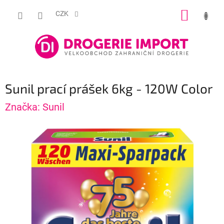
Přejít
NÁKUP
na
CZK
obsah
KOŠÍK
Sunil prací prášek 6kg - 120W Color
Značka:
Sunil