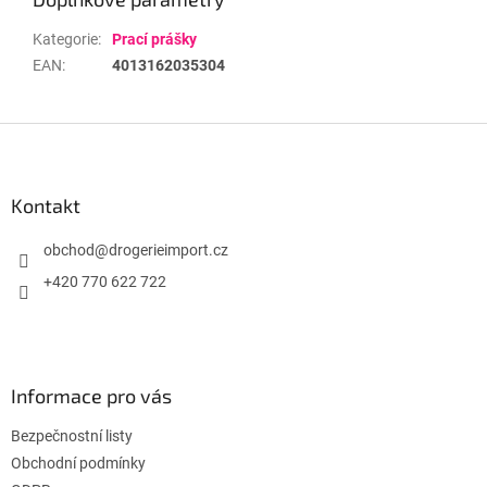
Kategorie
:
Prací prášky
EAN
:
4013162035304
Z
á
p
a
Kontakt
t
í
obchod
@
drogerieimport.cz
+420 770 622 722
Informace pro vás
Bezpečnostní listy
Obchodní podmínky