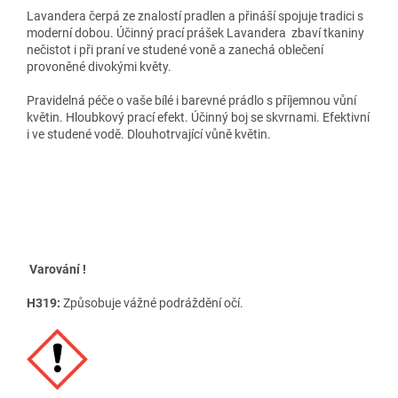
Lavandera čerpá ze znalostí pradlen a přináší spojuje tradici s
moderní dobou. Účinný prací prášek Lavandera zbaví tkaniny
nečistot i při praní ve studené voně a zanechá oblečení
provoněné divokými květy.
Pravidelná péče o vaše bílé i barevné prádlo s příjemnou vůní
květin. Hloubkový prací efekt. Účinný boj se skvrnami. Efektivní
i ve studené vodě. Dlouhotrvající vůně květin.
Varování !
H319:
Způsobuje vážné podráždění očí.