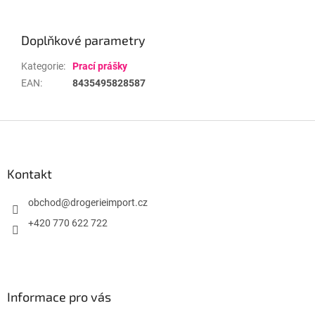
Doplňkové parametry
Kategorie
:
Prací prášky
EAN
:
8435495828587
Z
á
p
a
Kontakt
t
í
obchod
@
drogerieimport.cz
+420 770 622 722
Informace pro vás