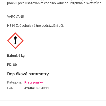
pračku před usazováním vodního kamene. Příjemná a svěží vůně.
VAROVÁNÍ!
H319 Způsobuje vážné podráždění očí.
Balení: 6 kg
PD: 80
Doplňkové parametry
Kategorie
:
Prací prášky
EAN
:
4260418934311
Z