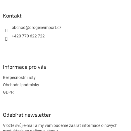
á
p
a
Kontakt
t
í
obchod
@
drogerieimport.cz
+420 770 622 722
Informace pro vás
Bezpečnostní listy
Obchodní podmínky
GDPR
Odebírat newsletter
Vložte svůj e-mail a my vám budeme zasílat informace o nových
produktech na našem e-shopu.