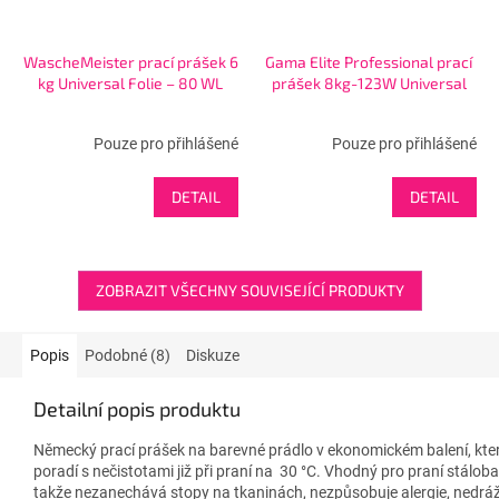
WascheMeister prací prášek 6
Gama Elite Professional prací
kg Universal Folie – 80 WL
prášek 8kg-123W Universal
Pouze pro přihlášené
Pouze pro přihlášené
DETAIL
DETAIL
ZOBRAZIT VŠECHNY SOUVISEJÍCÍ PRODUKTY
Popis
Podobné (8)
Diskuze
Detailní popis produktu
Německý prací prášek na barevné prádlo v ekonomickém balení, které 
poradí s nečistotami již při praní na 30 °C. Vhodný pro praní stálo
takže nezanechává stopy na tkaninách, nezpůsobuje alergie, nedrážd