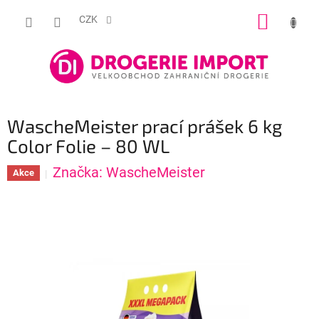
Přejít
NÁKUP
na
CZK
obsah
KOŠÍK
WascheMeister prací prášek 6 kg
Color Folie – 80 WL
Značka:
WascheMeister
Akce