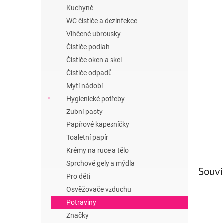
n
Kuchyně
e
WC čističe a dezinfekce
l
Vlhčené ubrousky
Čističe podlah
Čističe oken a skel
Čističe odpadů
Mytí nádobí
Hygienické potřeby
Zubní pasty
Papírové kapesníčky
Toaletní papír
Krémy na ruce a tělo
Sprchové gely a mýdla
Souvi
Pro děti
Osvěžovače vzduchu
Potraviny
Značky