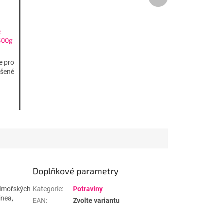
produkt
e
500g
P
e pro
ášené
Doplňkové parametry
admořských
Kategorie
:
Potraviny
inea,
EAN
:
Zvolte variantu