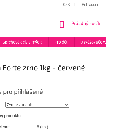
CZK
Přihlášení
NÁKUPNÍ
Prázdný košík
KOŠÍK
Sprchové gely a mýdla
Pro děti
Osvěžovače vzduchu
 Forte zrno 1kg - červené
 pro přihlášené
ry produktu:
alení:
8 (ks.)