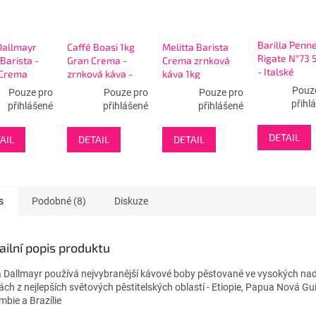
Barilla Penn
Dallmayr
Caffé Boasi 1kg
Melitta Barista
Rigate N°73 
Barista -
Gran Crema -
Crema zrnková
- Italské
 Crema
zrnková káva -
káva 1kg
těstoviny DS
zrno 1kg -
zelené
Pouz
Pouze pro
Pouze pro
Pouze pro
1.8.27
é
přihl
přihlášené
přihlášené
přihlášené
DETAIL
AIL
DETAIL
DETAIL
s
Podobné (8)
Diskuze
ailní popis produktu
 Dallmayr používá nejvybranější kávové boby pěstované ve vysokých n
ách z nejlepších světových pěstitelských oblastí - Etiopie, Papua Nová Gu
mbie a Brazílie