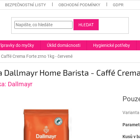
BEZPEČNOSTNÍ LISTY
OBCHODNÍ PODMÍNKY
GDPR
HLEDAT
řípravky do myčky
Úklid domácnosti
Hygienické potřeby
 Caffé Crema Forte zrno 1kg - červené
 Dallmayr Home Barista - Caffé Crema
ka:
Dallmayr
Pouze
Varianta
Paramet
Kusů v b