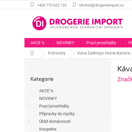
Přejít
+420 770 622 722
obchod@drogerieimport.cz
na
obsah
AKCE %
NOVINKY
Prací prostředky
P
Domů
Potraviny
Káva Dallmayr Home Barista -
P
Káva
o
Přeskočit
s
Kategorie
Znač
kategorie
t
r
AKCE %
a
NOVINKY
n
Prací prostředky
n
í
Přípravky do myčky
p
Úklid domácnosti
a
Koupelna