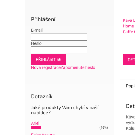
Přihlášení
Káva 
Home 
E-mail
Caffe
Dolce 
modr
Heslo
PŘIHLÁSIT SE
DET
Nová registrace
Zapomenuté heslo
Popi
Dotazník
Det
Jaké produkty Vám chybí v naší
nabídce?
Káva
výšk
Ariel
(16%)
Kolu