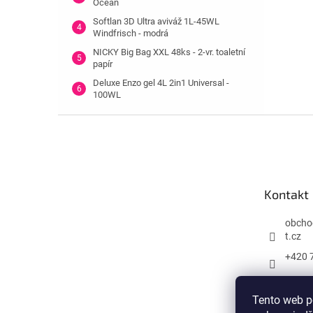
Ocean
Softlan 3D Ultra aviváž 1L-45WL
Windfrisch - modrá
NICKY Big Bag XXL 48ks - 2-vr. toaletní
papír
Deluxe Enzo gel 4L 2in1 Universal -
100WL
Z
á
p
a
t
Kontakt
í
obcho
t.cz
+420 
Tento web p