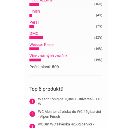
Felce Azzura
(16%)
Finish
(4%)
Persil
(7%)
OMO
(22%)
Weisser Riese
(16%)
Více známých značek
(19%)
Počet hlasů:
509
Top 6 produktů
WaschKönig gel 3,305 L Universal - 110
WL
WC Meister závěska do WC 45g barvící
- Alpen Frisch
wOOm WC závěska 4x50g barvící -