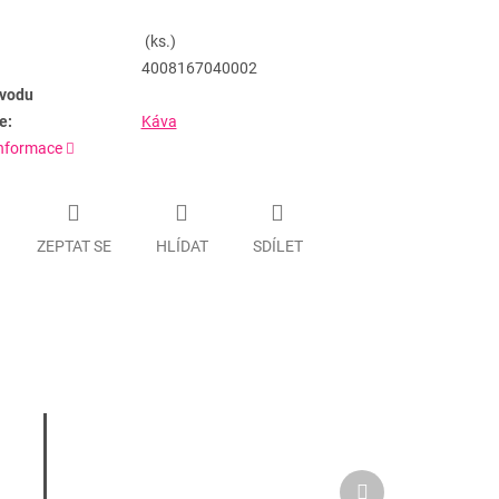
(ks.)
4008167040002
vodu
e:
Káva
informace
ZEPTAT SE
HLÍDAT
SDÍLET
Další