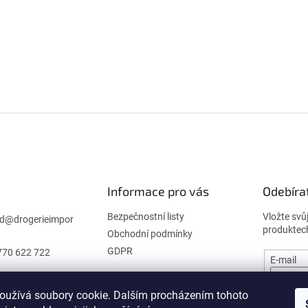
Informace pro vás
Odebíra
Bezpečnostní listy
Vložte svů
d
@
drogerieimpor
produktec
Obchodní podmínky
GDPR
770 622 722
E-mail
oužívá soubory cookie. Dalším procházením tohoto
PŘIHL