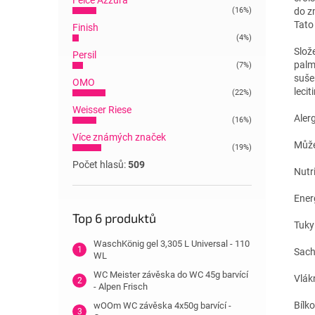
Felce Azzura
(16%)
do z
Tato
Finish
(4%)
Slože
Persil
palm
(7%)
suše
OMO
leci
(22%)
Weisser Riese
Aler
(16%)
Více známých značek
Může 
(19%)
Počet hlasů:
509
Nutr
Ener
Top 6 produktů
Tuky
WaschKönig gel 3,305 L Universal - 110
Sach
WL
WC Meister závěska do WC 45g barvící
Vlákn
- Alpen Frisch
Bílko
wOOm WC závěska 4x50g barvící -