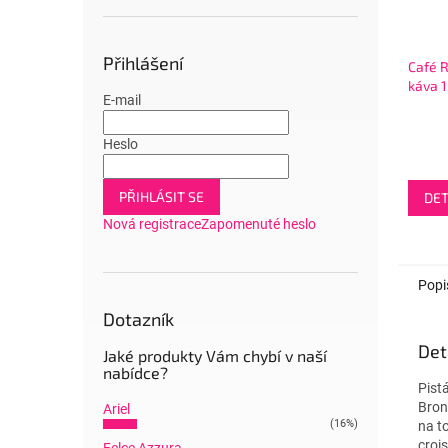
Přihlášení
Café R
káva 
E-mail
Heslo
PŘIHLÁSIT SE
DET
Nová registrace
Zapomenuté heslo
Popi
Dotazník
Det
Jaké produkty Vám chybí v naší
nabídce?
Pist
Bron
Ariel
(16%)
na to
croi