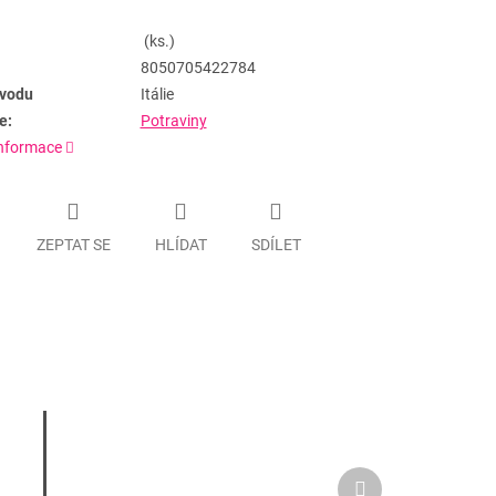
(ks.)
8050705422784
vodu
Itálie
e:
Potraviny
informace
ZEPTAT SE
HLÍDAT
SDÍLET
Další