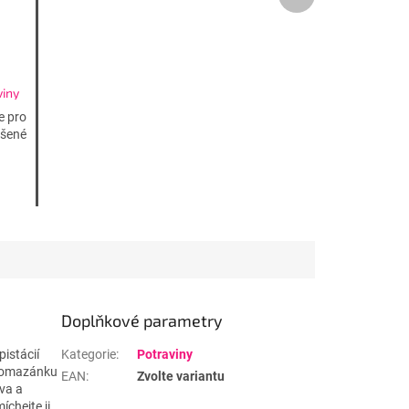
produkt
viny
e pro
ášené
Doplňkové parametry
istácií
Kategorie
:
Potraviny
o pomazánku
EAN
:
Zvolte variantu
iva a
chejte ji