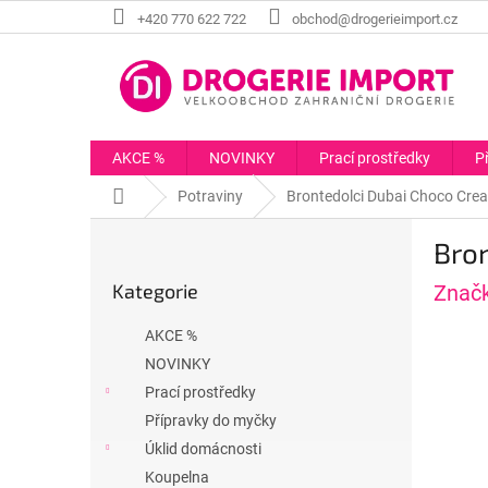
Přejít
+420 770 622 722
obchod@drogerieimport.cz
na
obsah
AKCE %
NOVINKY
Prací prostředky
P
Domů
Potraviny
Brontedolci Dubai Choco Cre
P
Bron
o
Přeskočit
s
Kategorie
Znač
kategorie
t
r
AKCE %
a
NOVINKY
n
Prací prostředky
n
í
Přípravky do myčky
p
Úklid domácnosti
a
Koupelna