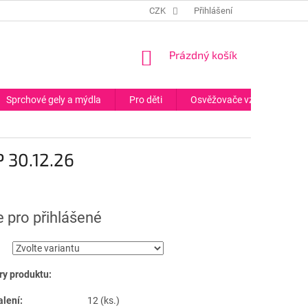
CZK
Přihlášení
NÁKUPNÍ
Prázdný košík
KOŠÍK
Sprchové gely a mýdla
Pro děti
Osvěžovače vzduchu
 30.12.26
 pro přihlášené
ry produktu:
alení:
12 (ks.)