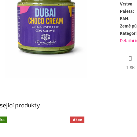
Vrstva:
Paleta:
EAN:
Země pů
Kategori
Detailní 
TISK
sející produkty
nka
Akce