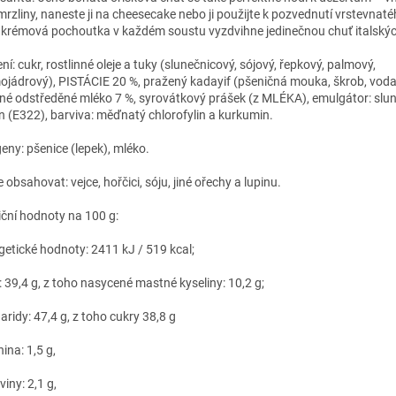
mrzliny, naneste ji na cheesecake nebo ji použijte k pozvednutí vrstevnaté
 krémová pochoutka v každém soustu vyzdvihne jedinečnou chuť italských
ní: cukr, rostlinné oleje a tuky (slunečnicový, sójový, řepkový, palmový,
ojádrový), PISTÁCIE 20 %, pražený kadayif (pšeničná mouka, škrob, voda,
né odstředěné mléko 7 %, syrovátkový prášek (z MLÉKA), emulgátor: slu
tin (E322), barviva: měďnatý chlorofylin a kurkumin.
geny: pšenice (lepek), mléko.
obsahovat: vejce, hořčici, sóju, jiné ořechy a lupinu.
iční hodnoty na 100 g:
getické hodnoty: 2411 kJ / 519 kcal;
: 39,4 g, z toho nasycené mastné kyseliny: 10,2 g;
aridy: 47,4 g, z toho cukry 38,8 g
ina: 1,5 g,
viny: 2,1 g,