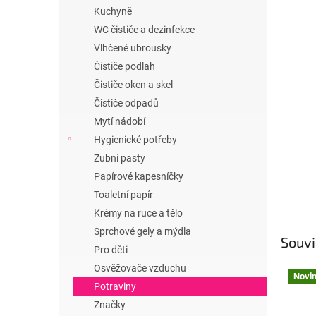
n
Kuchyně
e
WC čističe a dezinfekce
l
Vlhčené ubrousky
Čističe podlah
Čističe oken a skel
Čističe odpadů
Mytí nádobí
Hygienické potřeby
Zubní pasty
Papírové kapesníčky
Toaletní papír
Krémy na ruce a tělo
Sprchové gely a mýdla
Souvi
Pro děti
Osvěžovače vzduchu
Novi
Potraviny
Značky