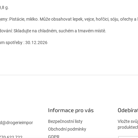
0,8 g.
eny: Pistácie, mléko. Může obsahovat lepek, vejce, hořčici, sóju, ořechy a 
dování: Skladujte na chladném, suchém a tmavém místě.
m spotřeby : 30.12.2026
Informace pro vás
Odebíra
Bezpečnostní listy
Vložte svů
d
@
drogerieimpor
produktec
Obchodní podmínky
GDPR
770 622 722