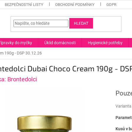
BEZPEČNOSTNÍ LISTY
OBCHODNÍ PODMÍNKY
GDPR
HLEDAT
řípravky do myčky
Úklid domácnosti
Hygienické potřeby
am 190g - DSP 30.12.26
tedolci Dubai Choco Cream 190g - DSP
ka:
Brontedolci
Pouze
Varianta
Paramet
Kusů v b