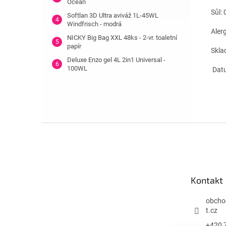
Ocean
Sůl: 
Softlan 3D Ultra aviváž 1L-45WL
Windfrisch - modrá
Alerg
NICKY Big Bag XXL 48ks - 2-vr. toaletní
papír
Skla
Deluxe Enzo gel 4L 2in1 Universal -
100WL
Datu
Z
á
p
a
t
Kontakt
í
obcho
t.cz
+420 