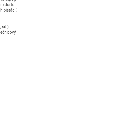
ho dortu.
 pistácií.
 sůl),
nečnicový