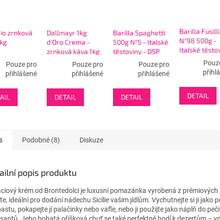
Barilla Fusilli
io zrnková
Dallmayr 1kg
Barilla Spaghetti
N°98 500g -
1kg
d'Oro Crema -
500g N°5 - Italské
Italské těsto
zrnková káva 1kg
těstoviny - DSP
DSP 1.7.28
- zlaté
1.5.27
Pouz
Pouze pro
Pouze pro
Pouze pro
přihl
přihlášené
přihlášené
přihlášené
DETAIL
AIL
DETAIL
DETAIL
s
Podobné (8)
Diskuze
ailní popis produktu
áciový krém od Brontedolci je luxusní pomazánka vyrobená z prémiových p
te, ideální pro dodání nádechu Sicílie vašim jídlům. Vychutnejte si ji jak
astu, pokapejte jí palačinky nebo vafle, nebo ji použijte jako náplň do peč
ssantů. Jeho bohatá oříšková chuť se také perfektně hodí k dezertům – vmí