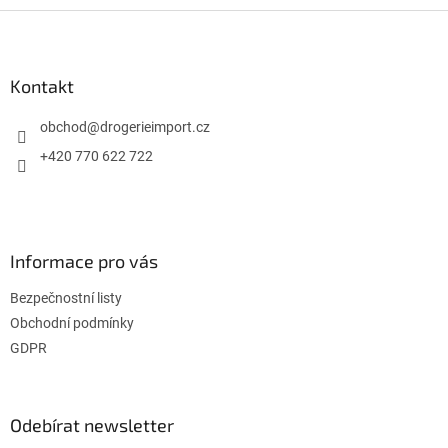
Z
á
p
a
Kontakt
t
í
obchod
@
drogerieimport.cz
+420 770 622 722
Informace pro vás
Bezpečnostní listy
Obchodní podmínky
GDPR
Odebírat newsletter