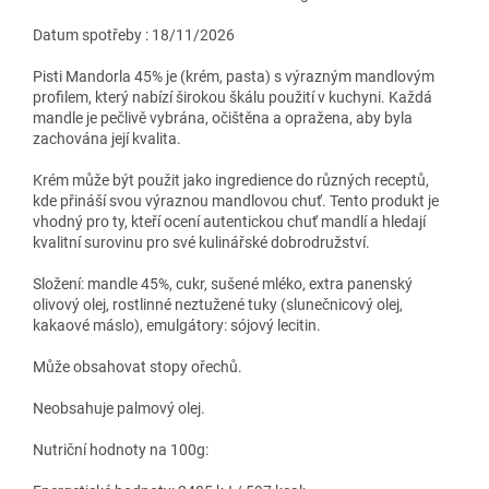
Datum spotřeby : 18/11/2026
Pisti Mandorla 45% je (krém, pasta) s výrazným mandlovým
profilem, který nabízí širokou škálu použití v kuchyni. Každá
mandle je pečlivě vybrána, očištěna a opražena, aby byla
zachována její kvalita.
Krém může být použit jako ingredience do různých receptů,
kde přináší svou výraznou mandlovou chuť. Tento produkt je
vhodný pro ty, kteří ocení autentickou chuť mandlí a hledají
kvalitní surovinu pro své kulinářské dobrodružství.
Složení: mandle 45%, cukr, sušené mléko, extra panenský
olivový olej, rostlinné neztužené tuky (slunečnicový olej,
kakaové máslo), emulgátory: sójový lecitin.
Může obsahovat stopy ořechů.
Neobsahuje palmový olej.
Nutriční hodnoty na 100g: