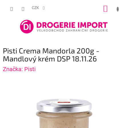
Přejít
NÁKUP
na
CZK
obsah
KOŠÍK
Pisti Crema Mandorla 200g -
Mandlový krém DSP 18.11.26
Značka:
Pisti