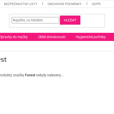
BEZPEČNOSTNÍ LISTY
OBCHODNÍ PODMÍNKY
GDPR
HLEDAT
řípravky do myčky
Úklid domácnosti
Hygienické potřeby
est
rodukty značky
Forest
nebyly nalezeny...