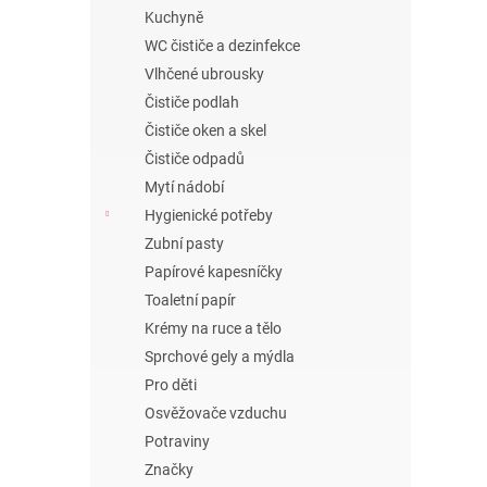
n
Kuchyně
e
WC čističe a dezinfekce
l
Vlhčené ubrousky
Čističe podlah
Čističe oken a skel
Čističe odpadů
Mytí nádobí
Hygienické potřeby
Zubní pasty
Papírové kapesníčky
Toaletní papír
Krémy na ruce a tělo
Sprchové gely a mýdla
Pro děti
Osvěžovače vzduchu
Potraviny
Značky