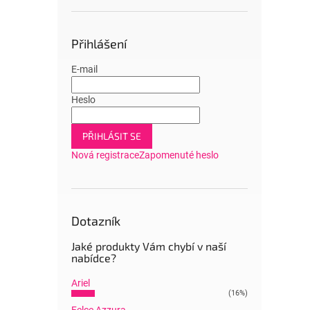
Přihlášení
E-mail
Heslo
PŘIHLÁSIT SE
Nová registrace
Zapomenuté heslo
Dotazník
Jaké produkty Vám chybí v naší
nabídce?
Ariel
(16%)