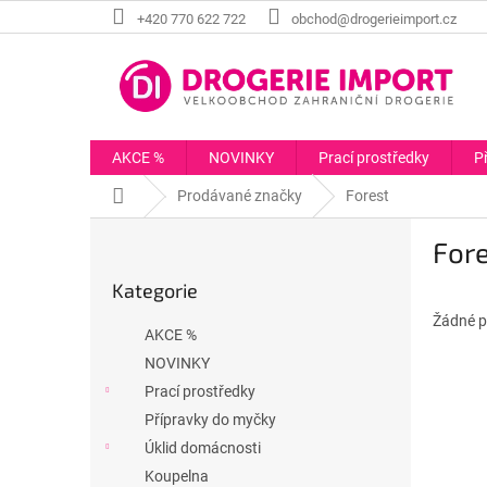
Přejít
+420 770 622 722
obchod@drogerieimport.cz
na
obsah
AKCE %
NOVINKY
Prací prostředky
P
Domů
Prodávané značky
Forest
P
For
o
Přeskočit
s
Kategorie
kategorie
t
r
Žádné p
AKCE %
a
NOVINKY
n
Prací prostředky
n
í
Přípravky do myčky
p
Úklid domácnosti
a
Koupelna