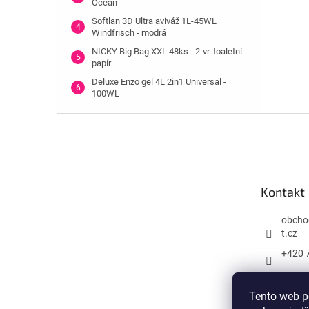
Ocean
Softlan 3D Ultra aviváž 1L-45WL
Windfrisch - modrá
NICKY Big Bag XXL 48ks - 2-vr. toaletní
papír
Deluxe Enzo gel 4L 2in1 Universal -
100WL
Z
á
p
a
t
Kontakt
í
obcho
t.cz
+420 
Tento web p