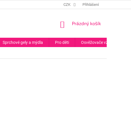
CZK
Přihlášení
NÁKUPNÍ
Prázdný košík
KOŠÍK
Sprchové gely a mýdla
Pro děti
Osvěžovače vzduchu