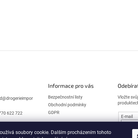
Informace pro vás
Odebíra
Bezpečnostní listy
Vložte svů
d
@
drogerieimpor
produktec
Obchodní podmínky
GDPR
770 622 722
E-mail
oužívá soubory cookie. Dalším procházením tohoto
PŘIHL