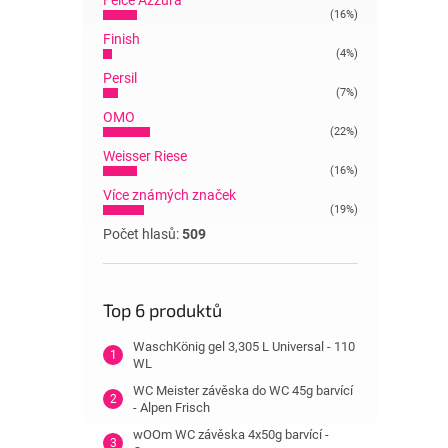
Felce Azzura
(16%)
Finish
(4%)
Persil
(7%)
OMO
(22%)
Weisser Riese
(16%)
Více známých značek
(19%)
Počet hlasů:
509
Top 6 produktů
WaschKönig gel 3,305 L Universal - 110
WL
WC Meister závěska do WC 45g barvící
- Alpen Frisch
wOOm WC závěska 4x50g barvící -