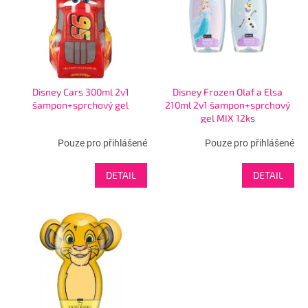
s
u
p
k
r
t
o
ů
d
u
Disney Cars 300ml 2v1
Disney Frozen Olaf a Elsa
k
šampon+sprchový gel
210ml 2v1 šampon+sprchový
t
gel MIX 12ks
ů
Pouze pro přihlášené
Pouze pro přihlášené
DETAIL
DETAIL