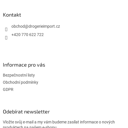
á
á
d
p
a
a
Kontakt
c
t
í
í
obchod
@
drogerieimport.cz
p
r
+420 770 622 722
v
k
y
v
ý
Informace pro vás
p
i
Bezpečnostní listy
s
u
Obchodní podmínky
GDPR
Odebírat newsletter
Vložte svůj e-mail a my vám budeme zasílat informace o nových
produktech na našem e-shopu.