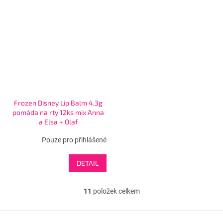
Frozen Disney Lip Balm 4,3g
pomáda na rty 12ks mix Anna
a Elsa + Olaf
Pouze pro přihlášené
DETAIL
11
položek celkem
O
v
l
Z